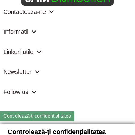
Contacteaza-ne
Informatii
Linkuri utile
Newsletter
Follow us
Controlează-ți confidențialitatea
Controlează-ți confidențialitatea
Copyright
2026 samdistribution.ro - Magazin online cu Produse