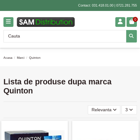
Contact:
031.418.01.00
|
0721.281.755
0
Acasa
Marci
Quinton
Lista de produse dupa marca
Quinton
Relevanta
3