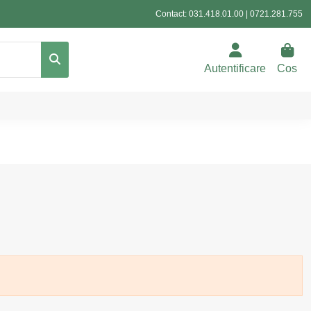
Contact:
031.418.01.00
|
0721.281.755
Autentificare
Cos