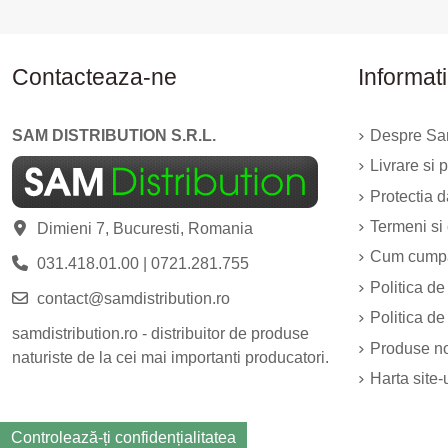
Contacteaza-ne
Informati
SAM DISTRIBUTION S.R.L.
Despre Sam
Livrare si p
Protectia 
Termeni si 
Dimieni 7, Bucuresti, Romania
Cum cump
031.418.01.00
|
0721.281.755
Politica de
contact@samdistribution.ro
Politica de
samdistribution.ro - distribuitor de produse
Produse n
naturiste de la cei mai importanti producatori.
Harta site-
Controlează-ți confidențialitatea