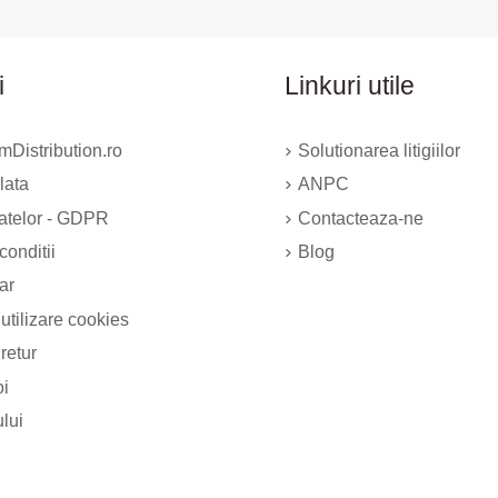
i
Linkuri utile
Distribution.ro
Solutionarea litigiilor
lata
ANPC
datelor - GDPR
Contacteaza-ne
conditii
Blog
ar
 utilizare cookies
 retur
oi
ului