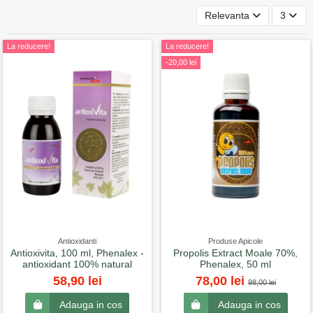
Relevanta
3
La reducere!
La reducere!
-20,00 lei
Antioxidanti
Produse Apicole
Antioxivita, 100 ml, Phenalex -
Propolis Extract Moale 70%,
antioxidant 100% natural
Phenalex, 50 ml
58,90 lei
78,00 lei
98,00 lei
Adauga in cos
Adauga in cos