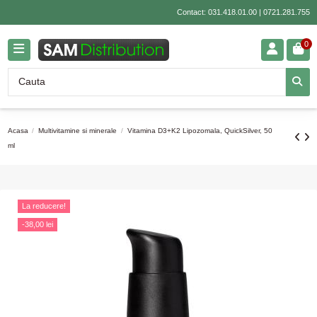
Contact:
031.418.01.00
|
0721.281.755
0
Acasa
Multivitamine si minerale
Vitamina D3+K2 Lipozomala, QuickSilver, 50
ml
La reducere!
-38,00 lei