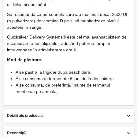
alt lichid și apoi băut.
Se recomandă ca persoanele care iau mai mult decât 2500 UI
(o pulverizare) de vitamina D pe zi să monitorizeze nivelul
acesteia în sânge.
Quicksilver Delivery Systems® este cel mai avansat sistem de
încapsulare a fosfolipidelor, aducând puterea terapiei
intravenoase în administrarea orală.
Mod de păstrare:
A se păstra la frigider după deschidere.
A se consuma în termen de 6 luni de la deschidere.
A se consuma, de preferință, înainte de termenul
menționat pe ambalaj.
Detalii ale produsului
Recenzii
(0)