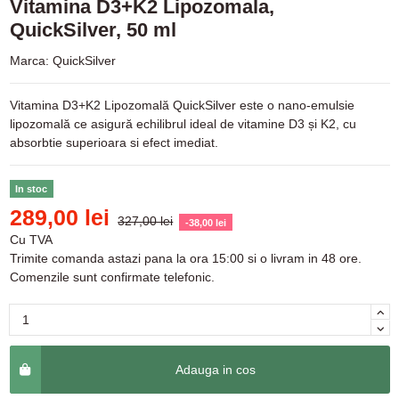
Vitamina D3+K2 Lipozomala,
QuickSilver, 50 ml
Marca:
QuickSilver
Vitamina D3+K2 Lipozomală QuickSilver este o nano-emulsie
lipozomală ce asigură echilibrul ideal de vitamine D3 și K2, cu
absorbtie superioara si efect imediat.
In stoc
289,00 lei
327,00 lei
-38,00 lei
Cu TVA
Trimite comanda astazi pana la ora 15:00 si o livram in 48 ore.
Comenzile sunt confirmate telefonic.
Adauga in cos