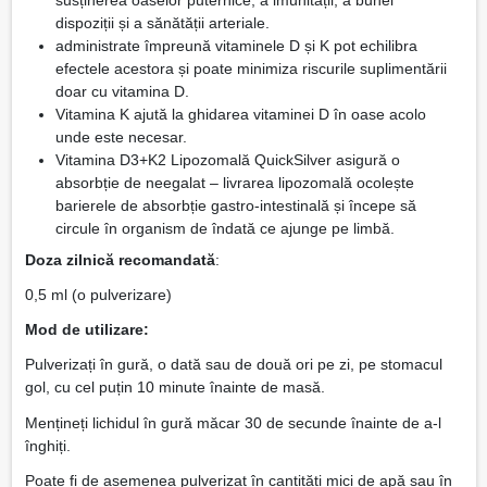
dispoziții și a sănătății arteriale.
administrate împreună vitaminele D și K pot echilibra
efectele acestora și poate minimiza riscurile suplimentării
doar cu vitamina D.
Vitamina K ajută la ghidarea vitaminei D în oase acolo
unde este necesar.
Vitamina D3+K2 Lipozomală QuickSilver asigură o
absorbție de neegalat – livrarea lipozomală ocolește
barierele de absorbție gastro-intestinală și începe să
circule în organism de îndată ce ajunge pe limbă.
Doza zilnică recomandată
:
0,5 ml (o pulverizare)
Mod de utilizare:
Pulverizați în gură, o dată sau de două ori pe zi, pe stomacul
gol, cu cel puțin 10 minute înainte de masă.
Mențineți lichidul în gură măcar 30 de secunde înainte de a-l
înghiți.
Poate fi de asemenea pulverizat în cantități mici de apă sau în