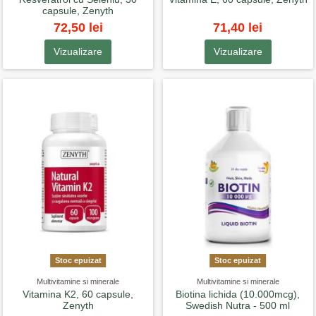
capsule, Zenyth
72,50 lei
71,40 lei
Vizualizare
Vizualizare
Stoc epuizat
Stoc epuizat
Multivitamine si minerale
Multivitamine si minerale
Vitamina K2, 60 capsule,
Biotina lichida (10.000mcg),
Zenyth
Swedish Nutra - 500 ml