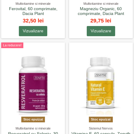
Multivitamine si minerale
Multivitamine si minerale
Ferovital, 60 comprimate,
Magneziu Organic, 60
Dacia Plant
comprimate, Dacia Plant
32,50 lei
29,75 lei
Vizualizare
Vizualizare
La reducere!
Stoc epuizat
Stoc epuizat
Multivitamine si minerale
Sistemul Nervos
Resveratrol cu Seleniu, 30
Vitamina E, 60 capsule, Zenyth