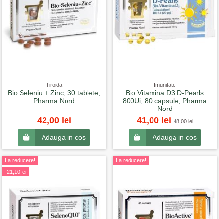
Tiroida
Imunitate
Bio Seleniu + Zinc, 30 tablete,
Bio Vitamina D3 D-Pearls
Pharma Nord
800Ui, 80 capsule, Pharma
Nord
42,00 lei
41,00 lei
48,00 lei
Adauga in cos
Adauga in cos
La reducere!
La reducere!
-21,10 lei