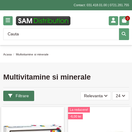
Contact:
031.418.01.00
|
0721.281.755
0
Acasa
Multivitamine si minerale
Multivitamine si minerale
Filtrare
Relevanta
24
La reducere!
-6,00 lei