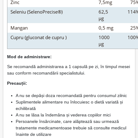
Zinc
7,5mg
75
Seleniu (SelenoPrecise®)
62,5
114
µg
Mangan
0,5 mg
25
Cupru (gluconat de cupru )
1000
100
µg
Mod de administrare:
Se recomandă administrarea a 1 capsulă pe zi, în timpul mesei
sau conform recomandării specialistului.
Precauții:
A nu se depăși doza recomandată pentru consumul zilnic
Suplimentele alimentare nu înlocuiesc o dietă variată și
echilibrată
A nu se lăsa la îndemâna și vederea copiilor mici
Persoanele însărcinate, care alăptează sau urmează
tratamente medicamentoase trebuie să consulte medicul
înainte de utilizare