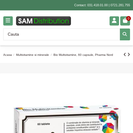
Contact:
031.418.01.00
|
0721.281.755
0
Acasa
Multivitamine si minerale
Bio Multivitamine, 60 capsule, Pharma Nord