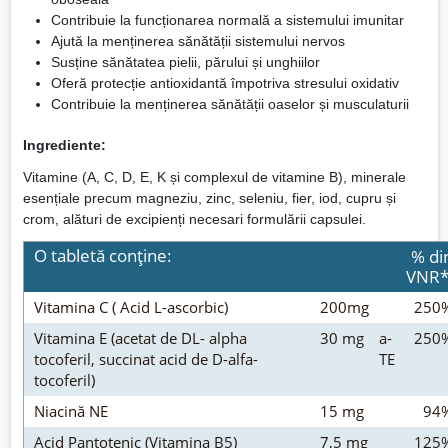
Contribuie la funcționarea normală a sistemului imunitar
Ajută la menținerea sănătății sistemului nervos
Susține sănătatea pielii, părului și unghiilor
Oferă protecție antioxidantă împotriva stresului oxidativ
Contribuie la menținerea sănătății oaselor și musculaturii
Ingrediente:
Vitamine (A, C, D, E, K și complexul de vitamine B), minerale
esențiale precum magneziu, zinc, seleniu, fier, iod, cupru și
crom, alături de excipienți necesari formulării capsulei.
O tabletă conţine:
% di
VNR
Vitamina C ( Acid L-ascorbic)
200mg
250
Vitamina E (acetat de DL- alpha
30 mg
a-
250
tocoferil, succinat acid de D-alfa-
TE
tocoferil)
Niacină NE
15 mg
94
Acid Pantotenic (Vitamina B5)
7,5 mg
125