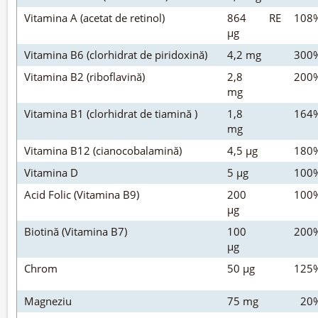
Vitamina A (acetat de retinol)
864
RE
108
µg
Vitamina B6 (clorhidrat de piridoxină)
4,2 mg
300
Vitamina B2 (riboflavină)
2,8
200
mg
Vitamina B1 (clorhidrat de tiamină )
1,8
164
mg
Vitamina B12 (cianocobalamină)
4,5 µg
180
Vitamina D
5 µg
100
Acid Folic (Vitamina B9)
200
100
µg
Biotină (Vitamina B7)
100
200
µg
Chrom
50 µg
125
Magneziu
75 mg
20