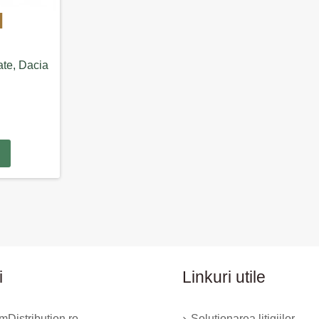
ate, Dacia
i
Linkuri utile
Distribution.ro
Solutionarea litigiilor