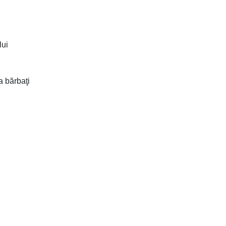
lui
a bărbaţi