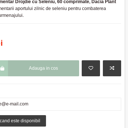
imentar
Drojdie cu Seleniu, 60 comprimate, Dacia Plant
mentarii aportului zilnic de seleniu pentru combaterea
surmenajului.
i
Adauga in cos