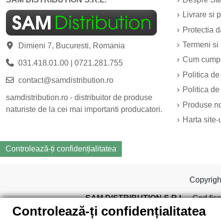
Livrare si p
Protectia 
Termeni si 
Dimieni 7, Bucuresti, Romania
Cum cump
031.418.01.00
|
0721.281.755
Politica de
contact@samdistribution.ro
Politica de
samdistribution.ro - distribuitor de produse
Produse n
naturiste de la cei mai importanti producatori.
Harta site-
Controlează-ți confidențialitatea
Copyrig
SAM DISTRIBUTION S.R.L.
- Cod fisc
Controlează-ți confidențialitatea