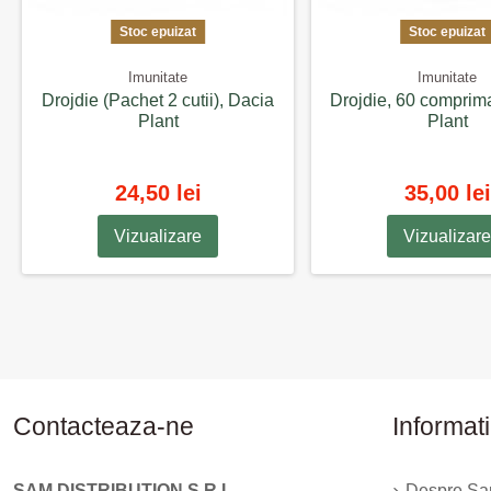
Stoc epuizat
Stoc epuizat
Imunitate
Imunitate
Drojdie (Pachet 2 cutii), Dacia
Drojdie, 60 comprim
Plant
Plant
24,50 lei
35,00 lei
Vizualizare
Vizualizare
Contacteaza-ne
Informati
SAM DISTRIBUTION S.R.L.
Despre Sam