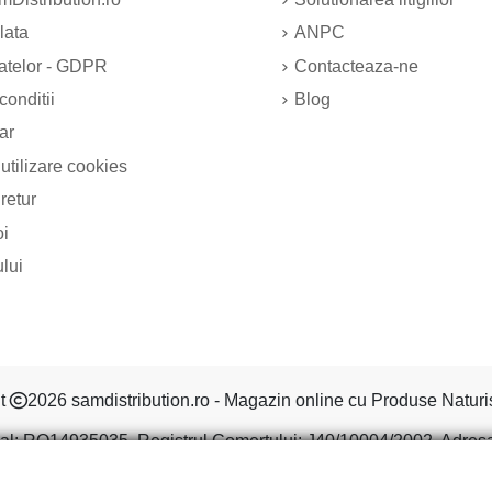
lata
ANPC
datelor - GDPR
Contacteaza-ne
conditii
Blog
ar
 utilizare cookies
 retur
oi
ului
ht
2026 samdistribution.ro - Magazin online cu Produse Naturi
al: RO14935035, Registrul Comertului: J40/10004/2002, Adresa: S