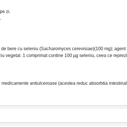
pe zi.
.
 de bere cu seleniu (Sacharomyces cerevisiae)(100 mg); agent de
eziu vegetal. 1 comprimat contine 100 µg seleniu, ceea ce repre
medicamente antiulceroase (acestea reduc absorbtia intestinala