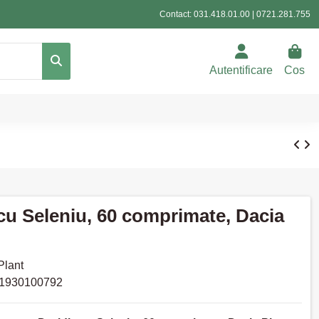
Contact:
031.418.01.00
|
0721.281.755
Autentificare
Cos
cu Seleniu, 60 comprimate, Dacia
Plant
1930100792