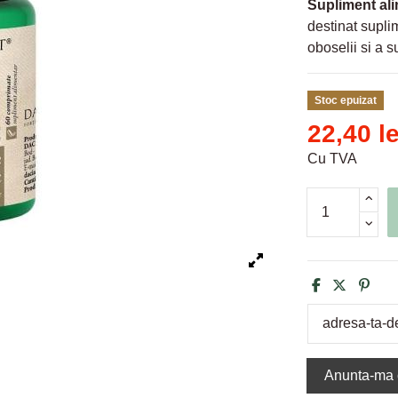
Supliment al
destinat supli
oboselii si a 
Stoc epuizat
22,40 le
Cu TVA