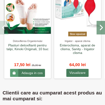
Stoc epuizat
Detoxifierea Organismului
Irigator - aparat clisma
Plasturi detoxifianti pentru
Enteroclisma, aparat de
talpi, Kinoki Originali, 10 buc
clisma, Sanity - Irigator
clisma
17,50 lei
64,00 lei
25,00 lei
Vizualizare
Adauga in cos
Clientii care au cumparat acest produs au
mai cumparat si: