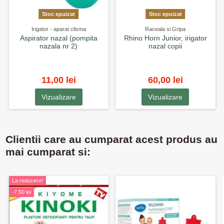
Stoc epuizat
Stoc epuizat
Irigator - aparat clisma
Raceala si Gripa
Aspirator nazal (pompita
Rhino Horn Junior, irigator
nazala nr 2)
nazal copii
11,00 lei
60,00 lei
Vizualizare
Vizualizare
Clientii care au cumparat acest produs au
mai cumparat si:
La reducere!
-7,50 lei