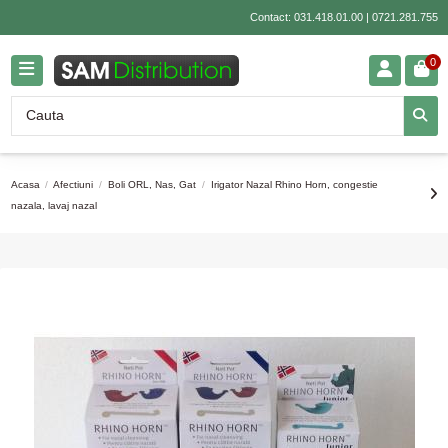
Contact:
031.418.01.00
|
0721.281.755
0
Acasa
Afectiuni
Boli ORL, Nas, Gat
Irigator Nazal Rhino Horn, congestie
nazala, lavaj nazal