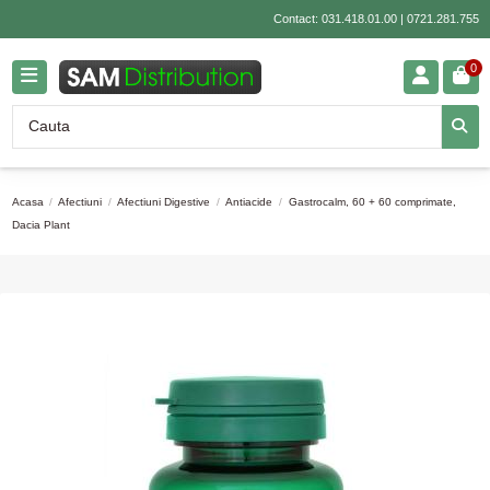
Contact:
031.418.01.00
|
0721.281.755
0
Acasa
Afectiuni
Afectiuni Digestive
Antiacide
Gastrocalm, 60 + 60 comprimate,
Dacia Plant