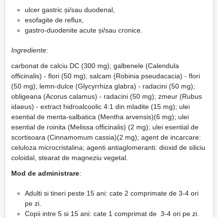
ulcer gastric și/sau duodenal,
esofagite de reflux,
gastro-duodenite acute și/sau cronice.
Ingrediente
:
carbonat de calciu DC (300 mg); galbenele (Calendula
officinalis) - flori (50 mg); salcam (Robinia pseudacacia) - flori
(50 mg); lemn-dulce (Glycyrrhiza glabra) - radacini (50 mg);
obligeana (Acorus calamus) - radacini (50 mg); zmeur (Rubus
idaeus) - extract hidroalcoolic 4:1 din mladite (15 mg); ulei
esential de menta-salbatica (Mentha arvensis)(6 mg); ulei
esential de roinita (Melissa officinalis) (2 mg); ulei esential de
scortisoara (Cinnamomum cassia)(2 mg); agent de incarcare:
celuloza microcristalina; agenti antiaglomeranti: dioxid de siliciu
coloidal, stearat de magneziu vegetal.
Mod de administrare
:
Adulti si tineri peste 15 ani: cate 2 comprimate de 3-4 ori
pe zi.
Copii intre 5 si 15 ani: cate 1 comprimat de 3-4 ori pe zi.