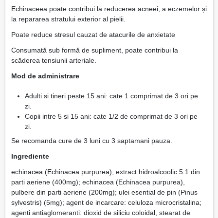
Echinaceea poate contribui la reducerea acneei, a eczemelor și
la repararea stratului exterior al pielii.
Poate reduce stresul cauzat de atacurile de anxietate
Consumată sub formă de supliment, poate contribui la
scăderea tensiunii arteriale.
Mod de administrare
Adulti si tineri peste 15 ani: cate 1 comprimat de 3 ori pe
zi.
Copii intre 5 si 15 ani: cate 1/2 de comprimat de 3 ori pe
zi.
Se recomanda cure de 3 luni cu 3 saptamani pauza.
Ingrediente
echinacea (Echinacea purpurea), extract hidroalcoolic 5:1 din
parti aeriene (400mg); echinacea (Echinacea purpurea),
pulbere din parti aeriene (200mg); ulei esential de pin (Pinus
sylvestris) (5mg); agent de incarcare: celuloza microcristalina;
agenti antiaglomeranti: dioxid de siliciu coloidal, stearat de