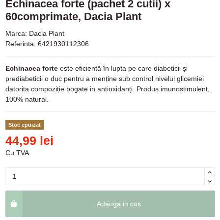
Echinacea forte (pachet 2 cutii) x
60comprimate, Dacia Plant
Marca:
Dacia Plant
Referinta:
6421930112306
Echinacea forte
este eficientă în lupta pe care diabeticii și
prediabeticii o duc pentru a menține sub control nivelul glicemiei
datorita compoziție bogate in antioxidanți. Produs imunostimulent,
100% natural.
Stoc epuizat
44,99 lei
Cu TVA
Adauga in cos