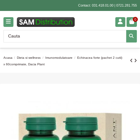
Contact:
031.418.01.00
|
0721.281.755
0
Acasa
Dieta si wellness
Imunomodulatoare
Echinacea forte (pachet 2 cutii)
x 60comprimate, Dacia Plant