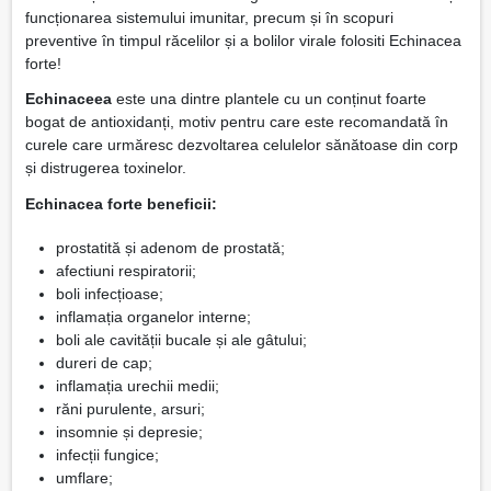
funcționarea sistemului imunitar, precum și în scopuri
preventive în timpul răcelilor și a bolilor virale folositi Echinacea
forte!
Echinaceea
este una dintre plantele cu un conținut foarte
bogat de antioxidanți, motiv pentru care este recomandată în
curele care urmăresc dezvoltarea celulelor sănătoase din corp
și distrugerea toxinelor.
Echinacea forte beneficii:
prostatită și adenom de prostată;
afectiuni respiratorii;
boli infecțioase;
inflamația organelor interne;
boli ale cavității bucale și ale gâtului;
dureri de cap;
inflamația urechii medii;
răni purulente, arsuri;
insomnie și depresie;
infecții fungice;
umflare;