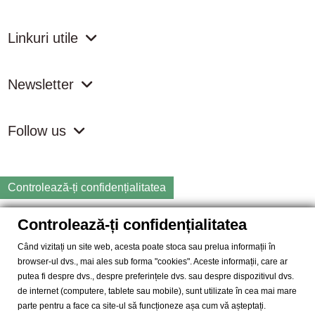
Linkuri utile
Newsletter
Follow us
Controlează-ți confidențialitatea
Controlează-ți confidențialitatea
Copyright
2026 samdistribution.ro - Magazin online cu Produse
Naturiste & BIO
Când vizitați un site web, acesta poate stoca sau prelua informații în
browser-ul dvs., mai ales sub forma "cookies". Aceste informații, care ar
SAM DISTRIBUTION S.R.L.
- Cod fiscal: RO14935035, Registrul
putea fi despre dvs., despre preferințele dvs. sau despre dispozitivul dvs.
Comertului: J40/10004/2002, Adresa: Str. Dimieni, nr. 7, Bucuresti,
de internet (computere, tablete sau mobile), sunt utilizate în cea mai mare
sector 5.
parte pentru a face ca site-ul să funcționeze așa cum vă așteptați.