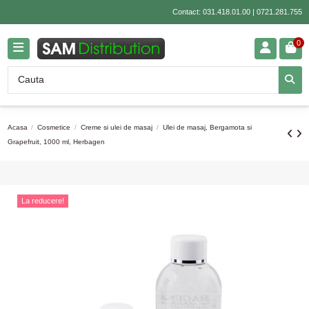
Contact:
031.418.01.00
|
0721.281.755
0
Acasa
Cosmetice
Creme si ulei de masaj
Ulei de masaj, Bergamota si
Grapefruit, 1000 ml, Herbagen
La reducere!