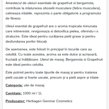
Amestecul de uleiuri esentiale de grapefruit si bergamota,
contribuie la inlaturarea oboselii musculare (febra musculara),
calmeaza iritatiile, reprezinta o parte obligatorie a programului
de fitness.
Uleiul esential de grapefruit are o aroma tropicala minunata
care intinereste, revigoreaza si detoxifica pielea, oferindu-i o
stralucire. Este ideal pentru curățarea pielii grase și pentru
desfundarea porilor blocați.
De asemenea, este folosit în principal în locurile care au
celulită. Cu toate acestea, aroma sa este dulce și acrișoară,
fructată și înălțătoare. Uleiul de masaj, Bergamota si Grapefruit
este ideal pentru celulita.
Este potrivit pentru toate tipurile de masaj și pentru tratarea
pielii uscate și foarte uscate, precum și a pielii aspre și iritate.
Categoria:
ulei de masaj
Cantitate:
1000 ml / 1L
Producator:
Herbagen Genmar Cosmetics