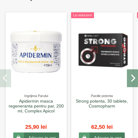
La reducere!
Ingrijirea Parului
Pastile potenta
Apidermin masca
Strong potenta, 30 tablete,
regeneranta pentru par, 200
Cosmopharm
ml, Complex Apicol
25,90 lei
62,50 lei
Adauga in cos
Adauga in cos