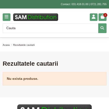
Contact:
031.418.01.00
|
0721.281.755
0
Acasa
Rezultatele cautarii
Rezultatele cautarii
Nu exista produse.