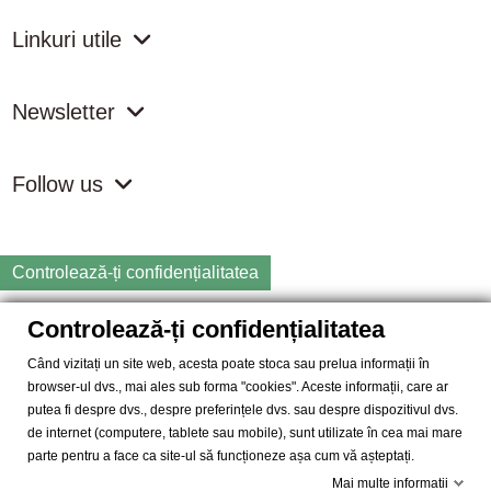
Linkuri utile
Newsletter
Follow us
Controlează-ți confidențialitatea
Controlează-ți confidențialitatea
Copyright
2026 samdistribution.ro - Magazin online cu Produse
Naturiste & BIO
Când vizitați un site web, acesta poate stoca sau prelua informații în
browser-ul dvs., mai ales sub forma "cookies". Aceste informații, care ar
SAM DISTRIBUTION S.R.L.
- Cod fiscal: RO14935035, Registrul
putea fi despre dvs., despre preferințele dvs. sau despre dispozitivul dvs.
Comertului: J40/10004/2002, Adresa: Str. Dimieni, nr. 7, Bucuresti,
de internet (computere, tablete sau mobile), sunt utilizate în cea mai mare
sector 5.
parte pentru a face ca site-ul să funcționeze așa cum vă așteptați.
Mai multe informatii