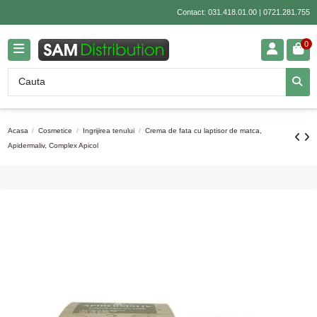
Contact:
031.418.01.00
|
0721.281.755
0
Acasa
Cosmetice
Ingrijirea tenului
Crema de fata cu laptisor de matca,
Apidermaliv, Complex Apicol