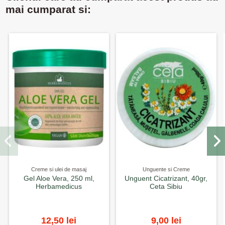
mai cumparat si:
Creme si ulei de masaj
Unguente si Creme
Gel Aloe Vera, 250 ml,
Unguent Cicatrizant, 40gr,
Herbamedicus
Ceta Sibiu
12,50 lei
9,00 lei