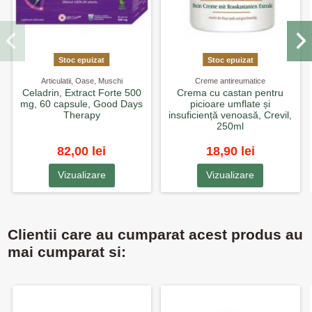
Stoc epuizat
Stoc epuizat
Articulatii, Oase, Muschi
Creme antireumatice
Celadrin, Extract Forte 500
Crema cu castan pentru
mg, 60 capsule, Good Days
picioare umflate și
Therapy
insuficiență venoasă, Crevil,
250ml
82,00 lei
18,90 lei
Vizualizare
Vizualizare
Clientii care au cumparat acest produs au
mai cumparat si: