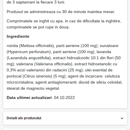
de 3 saptamani la fiecare 3 luni.
Produsul se administreaza cu 30 de minute inaintea mesei.
Comprimatele se inghit cu apa. in caz de dificultate la inghitire,
comprimatele se pot rupe in doua.
Ingrediente
roinita (Melissa officinalis), parti aeriene (100 mg); sunatoare
(Hypericum perforatum), parti aeriene (100 mg); lavanda
(Lavandula angustifolia), extract hidroalcoolic 10:1 din flori (50
mg); valeriana (Valeriana officinalis), extract hidroetanolic cu
0,3% acizi valerianici din radacini (25 mg); ulei esential de
portocal (Citrus sinensis) (5 mg); agent de incarcare: celuloza
microcristalina; agenti antiaglomeranti: dioxid de siliciu coloidal,
stearat de magneziu vegetal.
Data ultimei actualizari
: 04.10.2022
Detalii ale produsului