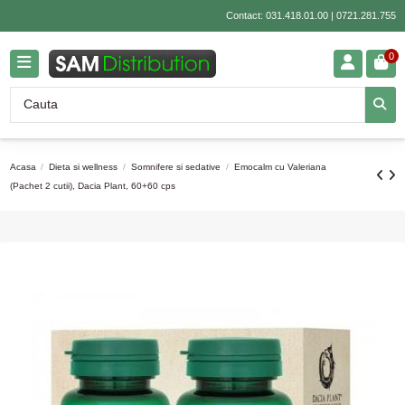
Contact:
031.418.01.00
|
0721.281.755
0
Acasa
Dieta si wellness
Somnifere si sedative
Emocalm cu Valeriana
(Pachet 2 cutii), Dacia Plant, 60+60 cps