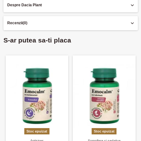
Despre Dacia Plant
Recenzii
(0)
S-ar putea sa-ti placa
Stoc epuizat
Stoc epuizat
Antistres
Somnifere si sedative