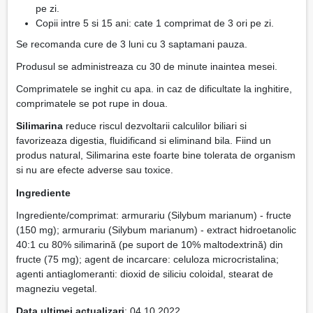
pe zi.
Copii intre 5 si 15 ani: cate 1 comprimat de 3 ori pe zi.
Se recomanda cure de 3 luni cu 3 saptamani pauza.
Produsul se administreaza cu 30 de minute inaintea mesei.
Comprimatele se inghit cu apa. in caz de dificultate la inghitire,
comprimatele se pot rupe in doua.
Silimarina
reduce riscul dezvoltarii calculilor biliari si
favorizeaza digestia, fluidificand si eliminand bila. Fiind un
produs natural, Silimarina este foarte bine tolerata de organism
si nu are efecte adverse sau toxice.
Ingrediente
Ingrediente/comprimat: armurariu (Silybum marianum) - fructe
(150 mg); armurariu (Silybum marianum) - extract hidroetanolic
40:1 cu 80% silimarină (pe suport de 10% maltodextrină) din
fructe (75 mg); agent de incarcare: celuloza microcristalina;
agenti antiaglomeranti: dioxid de siliciu coloidal, stearat de
magneziu vegetal.
Data ultimei actualizari
: 04.10.2022