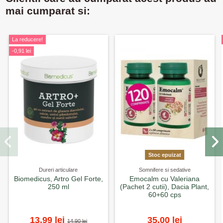
mai cumparat si:
La reducere!
-0,91 lei
Stoc epuizat
Dureri articulare
Somnifere si sedative
Biomedicus, Artro Gel Forte,
Emocalm cu Valeriana
250 ml
(Pachet 2 cutii), Dacia Plant,
60+60 cps
13,99 lei
35,00 lei
14,90 lei