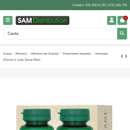
Contact:
031.418.01.00
|
0721.281.755
0
Acasa
Afectiuni
Afectiuni ale ficatului
Protectoare hepatice
Armurariu
(Pachet 2 cutii), Dacia Plant