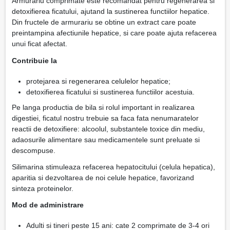
Armurariu comprimate este recomandat pentru regenerarea si
detoxifierea ficatului, ajutand la sustinerea functiilor hepatice.
Din fructele de armurariu se obtine un extract care poate
preintampina afectiunile hepatice, si care poate ajuta refacerea
unui ficat afectat.
Contribuie la
protejarea si regenerarea celulelor hepatice;
detoxifierea ficatului si sustinerea functiilor acestuia.
Pe langa productia de bila si rolul important in realizarea
digestiei, ficatul nostru trebuie sa faca fata nenumaratelor
reactii de detoxifiere: alcoolul, substantele toxice din mediu,
adaosurile alimentare sau medicamentele sunt preluate si
descompuse.
Silimarina stimuleaza refacerea hepatocitului (celula hepatica),
aparitia si dezvoltarea de noi celule hepatice, favorizand
sinteza proteinelor.
Mod de administrare
Adulti si tineri peste 15 ani: cate 2 comprimate de 3-4 ori