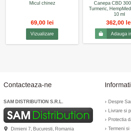
Micul chinez
Canepa CBD 300
Turmeric, HempMed
10 ml
69,00 lei
362,00 le
Adauga i
Vizualizare
Contacteaza-ne
Informati
SAM DISTRIBUTION S.R.L.
Despre Sam
Livrare si p
Protectia 
Termeni si 
Dimieni 7, Bucuresti, Romania