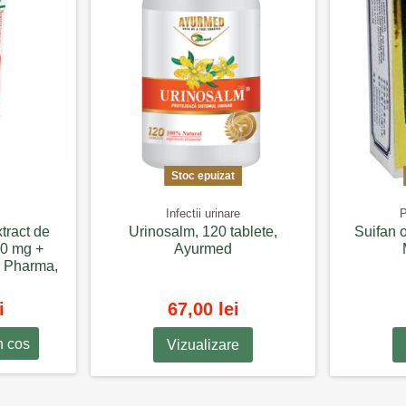
Stoc epuizat
Infectii urinare
P
tract de
Urinosalm, 120 tablete,
Suifan 
0 mg +
Ayurmed
 Pharma,
i
67,00 lei
n cos
Vizualizare