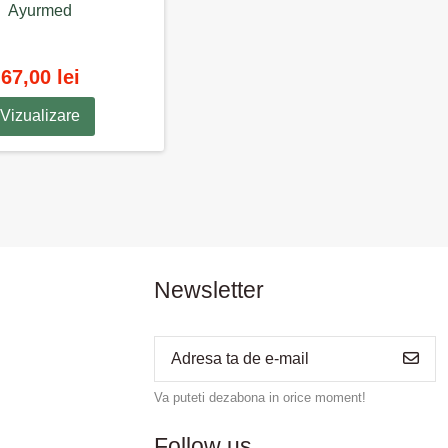
Ayurmed
67,00 lei
Vizualizare
Newsletter
Va puteti dezabona in orice moment!
Follow us