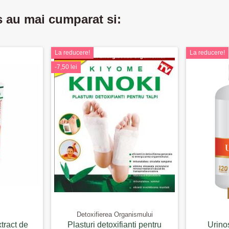
s au mai cumparat si:
La reducere!
La reducere!
-7,50 lei
Detoxifierea Organismului
tract de
Plasturi detoxifianti pentru
Urino