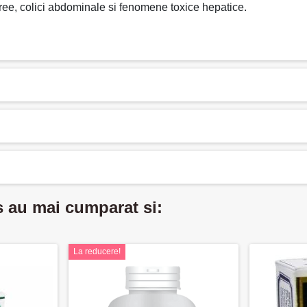
ree, colici abdominale si fenomene toxice hepatice.
s au mai cumparat si:
La reducere!