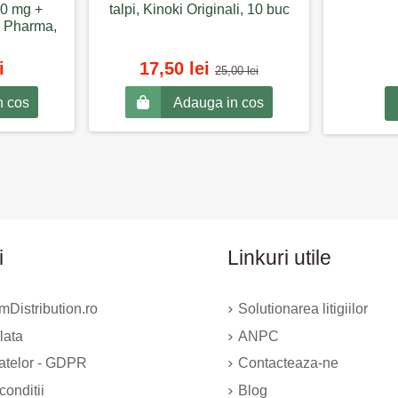
0 mg +
talpi, Kinoki Originali, 10 buc
 Pharma,
i
17,50 lei
25,00 lei
n cos
Adauga in cos
i
Linkuri utile
Distribution.ro
Solutionarea litigiilor
lata
ANPC
datelor - GDPR
Contacteaza-ne
conditii
Blog