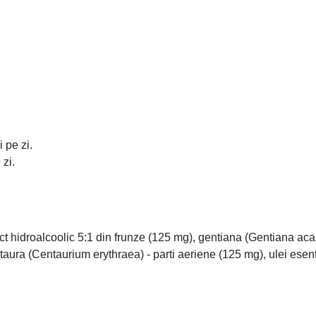
 pe zi.
 zi.
 hidroalcoolic 5:1 din frunze (125 mg), gentiana (Gentiana acauli
taura (Centaurium erythraea) - parti aeriene (125 mg), ulei esen