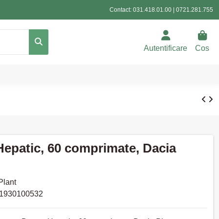
Contact:
031.418.01.00
|
0721.281.755
Autentificare
Cos
Hepatic, 60 comprimate, Dacia
Plant
1930100532