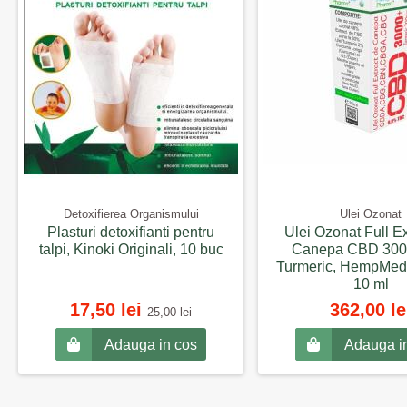
Detoxifierea Organismului
Ulei Ozonat
Plasturi detoxifianti pentru
Ulei Ozonat Full Ex
talpi, Kinoki Originali, 10 buc
Canepa CBD 300
Turmeric, HempMed
10 ml
17,50 lei
362,00 le
25,00 lei
Adauga in cos
Adauga i