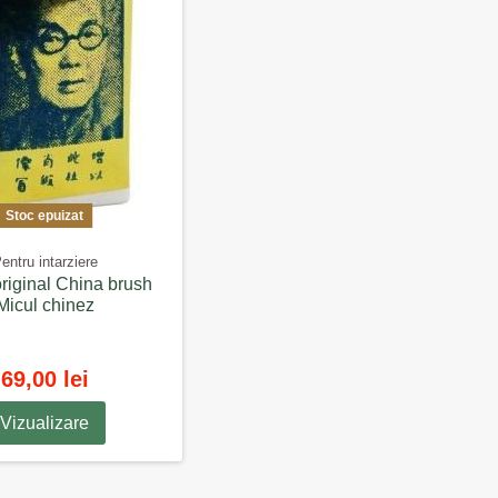
Stoc epuizat
entru intarziere
original China brush
Micul chinez
69,00 lei
Vizualizare