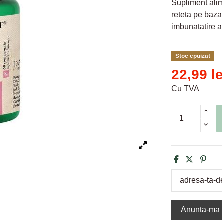
Supliment ali
reteta pe baza 
imbunatatire a
Stoc epuizat
22,99 le
Cu TVA