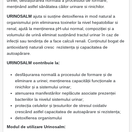
urinei, desfășurarea normală a procesului de formare,
menținând astfel sănătatea căilor urinare si rinichilor.
URINOSALM
ajuta si susține detoxifierea in mod natural a
organismului prin eliminarea toxinelor la nivel hepatobiliar si
renal, ajută la menținerea pH-ului normal, compoziției și a
volumului de urină eliminat susținând tractul urinar în caz de
infecții sau tendința de a face calculi renali. Conținutul bogat de
antioxidanți naturali cresc rezistența și capacitatea de
autoapărare.
URINOSALM contribuie la:
desfășurarea normală a procesului de formare și de
eliminare a urinei; menținerea capacității funcționale a
rinichilor și a sistemului urinar;
atenuarea manifestărilor neplăcute asociate prezenței
bacteriilor la nivelul sistemului urinar;
protecția celulelor și țesuturilor de stresul oxidativ
crescând astfel capacitatea de autoapărare si rezistența;
detoxifierea organismului
Modul de utilizare Urinosalm: