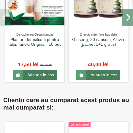
Detoxifierea Organismului
Energizante, fiole buvabile
Plasturi detoxifianti pentru
Ginseng, 30 capsule, Alevia
talpi, Kinoki Originali, 10 buc
(pachet 1+1 gratis)
17,50 lei
40,00 lei
25,00 lei
Adauga in cos
Adauga in cos
Clientii care au cumparat acest produs au
mai cumparat si:
La reducere!