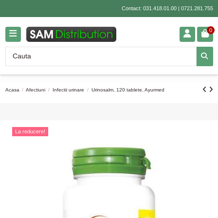
Contact:
031.418.01.00
|
0721.281.755
0
Acasa
Afectiuni
Infectii urinare
Urinosalm, 120 tablete, Ayurmed
La reducere!