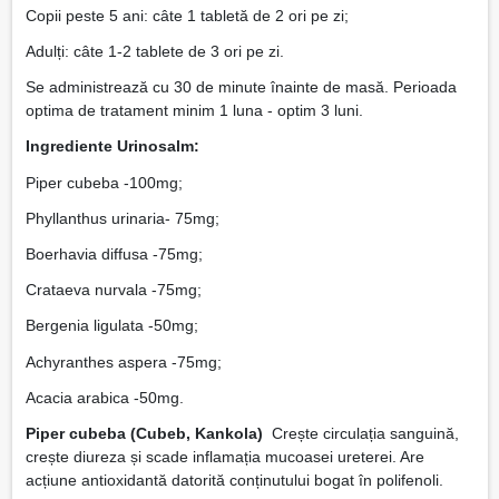
Copii peste 5 ani: câte 1 tabletă de 2 ori pe zi;
Adulți: câte 1-2 tablete de 3 ori pe zi.
Se administrează cu 30 de minute înainte de masă. Perioada
optima de tratament minim 1 luna - optim 3 luni.
Ingrediente Urinosalm:
Piper cubeba -100mg;
Phyllanthus urinaria- 75mg;
Boerhavia diffusa -75mg;
Crataeva nurvala -75mg;
Bergenia ligulata -50mg;
Achyranthes aspera -75mg;
Acacia arabica -50mg.
Piper cubeba (Cubeb, Kankola)
Crește circulația sanguină,
crește diureza și scade inflamația mucoasei ureterei. Are
acțiune antioxidantă datorită conținutului bogat în polifenoli.