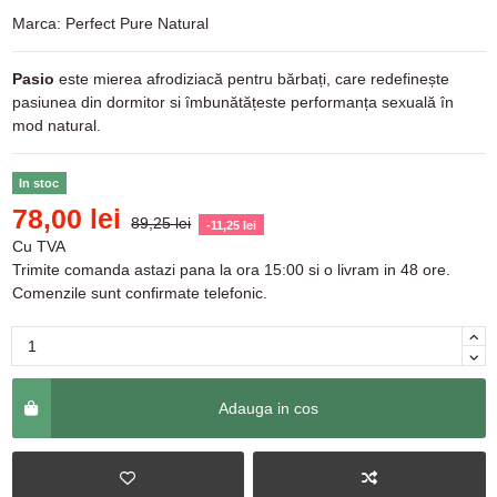
Marca:
Perfect Pure Natural
Pasio
este mierea afrodiziacă pentru bărbați, care redefinește
pasiunea din dormitor si îmbunătățeste performanța sexuală în
mod natural.
In stoc
78,00 lei
89,25 lei
-11,25 lei
Cu TVA
Trimite comanda astazi pana la ora 15:00 si o livram in 48 ore.
Comenzile sunt confirmate telefonic.
Adauga in cos