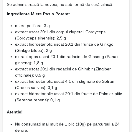
Se administrează la nevoie, nu sub formă de cură zilnică.
Ingrediente Miere Pasio Potent:
miere poliflora: 3 g
extract uscat 20:1 din corpul ciupercii Cordyceps
(Cordyceps sinensis): 2,5 g
extract hidroetanolic uscat 20:1 din frunze de Ginkgo
(Ginkgo biloba): 2 g
extract apos uscat 20:1 din radacini de Ginseng (Panax
ginseng): 1,8 g
extract uscat 20:1 din radacini de Ghimbir (Zingiber
officinale): 0,5 g
extract hidroetanolic uscat 4:1 din stigmate de Sofran
(Crocus sativus): 0,1 g
extract hidroetanolic uscat 20:1 din fructe de Palmier-pitic
(Serenoa repens): 0,1 g
Atentie!
Nu consumati mai mult de 1 plic (10g) pe parcursul a 24
de ore.