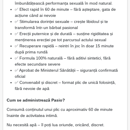
îmbunătățească performanța sexuală în mod natural.
✅ Efect rapid în 60 de minute – fără așteptare, gata de
acțiune când ai nevoie
✅ Stimularea dorinței sexuale – crește libidoul și te
transformă într-un bărbat pasional
✅ Erecții puternice și de durată – susține rigiditatea și
menținerea erecției pe tot parcursul actului sexual
✅ Recuperare rapidă – reintri în joc în doar 15 minute
după prima rundă
✅ Formula 100% naturală – fără aditivi sintetici, fără
efecte secundare severe
✅ Aprobat de Ministerul Sănătății – siguranță confirmată
oficial
✅ Convenabil și discret – format plic de unică folosință,
fără nevoie de apă
Cum se administrează Pasio?
Consumă conținutul unui plic cu aproximativ 60 de minute
înainte de activitatea intimă.
Nu necesită apă – îl poți lua oriunde, oricând, discret.