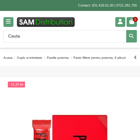
Contact:
031.418.01.00
|
0721.281.755
0
Acasa
Cuplu si intimitate
Pastile potenta
Pasio Miere pentru potenta, 6 plicuri
-11,25 lei