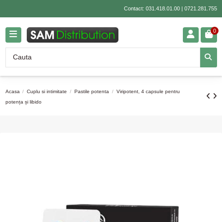
Contact:
031.418.01.00
|
0721.281.755
0
Acasa
Cuplu si intimitate
Pastile potenta
Viripotent, 4 capsule pentru
potența și libido