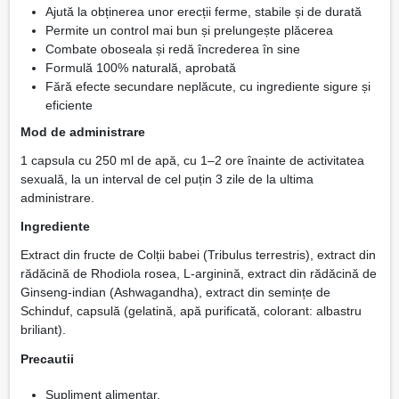
Ajută la obținerea unor erecții ferme, stabile și de durată
Permite un control mai bun și prelungește plăcerea
Combate oboseala și redă încrederea în sine
Formulă 100% naturală, aprobată
Fără efecte secundare neplăcute, cu ingrediente sigure și
eficiente
Mod de administrare
1 capsula cu 250 ml de apă, cu 1–2 ore înainte de activitatea
sexuală, la un interval de cel puțin 3 zile de la ultima
administrare.
Ingrediente
Extract din fructe de Colții babei (Tribulus terrestris), extract din
rădăcină de Rhodiola rosea, L-arginină, extract din rădăcină de
Ginseng-indian (Ashwagandha), extract din semințe de
Schinduf, capsulă (gelatină, apă purificată, colorant: albastru
briliant).
Precautii
Supliment alimentar.