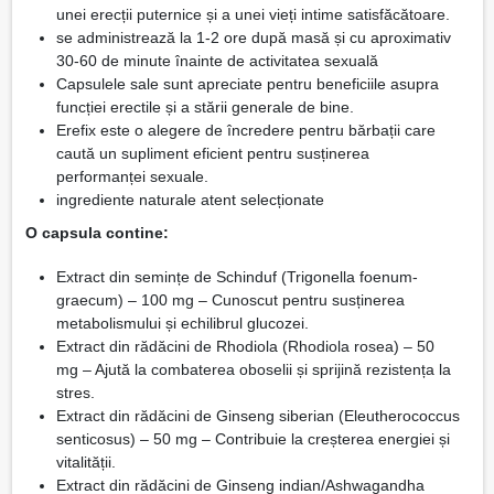
unei erecții puternice și a unei vieți intime satisfăcătoare.
se administrează la 1-2 ore după masă și cu aproximativ
30-60 de minute înainte de activitatea sexuală
Capsulele sale sunt apreciate pentru beneficiile asupra
funcției erectile și a stării generale de bine.
Erefix este o alegere de încredere pentru bărbații care
caută un supliment eficient pentru susținerea
performanței sexuale.
ingrediente naturale atent selecționate
O capsula contine:
Extract din semințe de Schinduf (Trigonella foenum-
graecum) – 100 mg – Cunoscut pentru susținerea
metabolismului și echilibrul glucozei.
Extract din rădăcini de Rhodiola (Rhodiola rosea) – 50
mg – Ajută la combaterea oboselii și sprijină rezistența la
stres.
Extract din rădăcini de Ginseng siberian (Eleutherococcus
senticosus) – 50 mg – Contribuie la creșterea energiei și
vitalității.
Extract din rădăcini de Ginseng indian/Ashwagandha