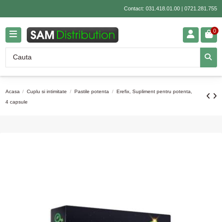
Contact:
031.418.01.00
|
0721.281.755
0
Acasa
Cuplu si intimitate
Pastile potenta
Erefix, Supliment pentru potenta,
4 capsule