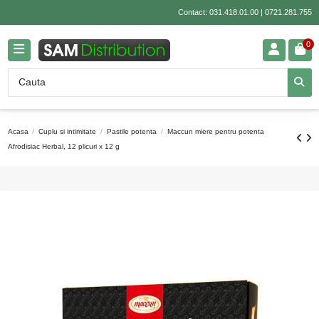
Contact:
031.418.01.00
|
0721.281.755
0
Acasa
Cuplu si intimitate
Pastile potenta
Maccun miere pentru potenta
Afrodisiac Herbal, 12 plicuri x 12 g