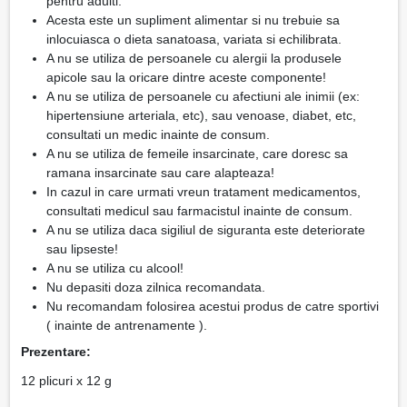
pentru adulti.
Acesta este un supliment alimentar si nu trebuie sa
inlocuiasca o dieta sanatoasa, variata si echilibrata.
A nu se utiliza de persoanele cu alergii la produsele
apicole sau la oricare dintre aceste componente!
A nu se utiliza de persoanele cu afectiuni ale inimii (ex:
hipertensiune arteriala, etc), sau venoase, diabet, etc,
consultati un medic inainte de consum.
A nu se utiliza de femeile insarcinate, care doresc sa
ramana insarcinate sau care alapteaza!
In cazul in care urmati vreun tratament medicamentos,
consultati medicul sau farmacistul inainte de consum.
A nu se utiliza daca sigiliul de siguranta este deteriorate
sau lipseste!
A nu se utiliza cu alcool!
Nu depasiti doza zilnica recomandata.
Nu recomandam folosirea acestui produs de catre sportivi
( inainte de antrenamente ).
Prezentare:
12 plicuri x 12 g