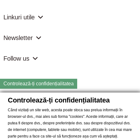
Linkuri utile
Newsletter
Follow us
Controlează-ți confidențialitatea
Controlează-ți confidențialitatea
Copyright
2026 samdistribution.ro - Magazin online cu Produse
Naturiste & BIO
Când vizitați un site web, acesta poate stoca sau prelua informații în
browser-ul dvs., mai ales sub forma "cookies". Aceste informații, care ar
SAM DISTRIBUTION S.R.L.
- Cod fiscal: RO14935035, Registrul
putea fi despre dvs., despre preferințele dvs. sau despre dispozitivul dvs.
Comertului: J40/10004/2002, Adresa: Str. Dimieni, nr. 7, Bucuresti,
de internet (computere, tablete sau mobile), sunt utilizate în cea mai mare
sector 5.
parte pentru a face ca site-ul să funcționeze așa cum vă așteptați.