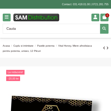
Contact:
031.418.01.00
|
0721.281.755
0
Acasa
Cuplu si intimitate
Pastile potenta
Vital Honey, Miere afrodisiaca
pentru potenta, unisex, 12 Plicuri
La reducere!
-20,00 lei