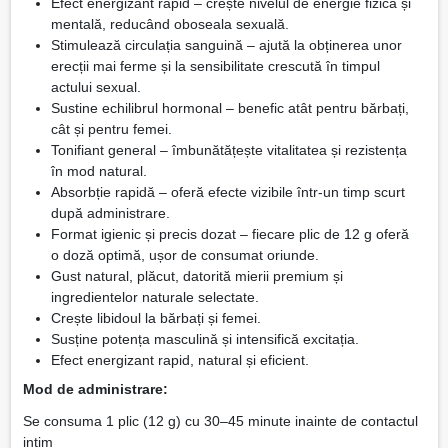
Efect energizant rapid – crește nivelul de energie fizică și
mentală, reducând oboseala sexuală.
Stimulează circulația sanguină – ajută la obținerea unor
erecții mai ferme și la sensibilitate crescută în timpul
actului sexual.
Sustine echilibrul hormonal – benefic atât pentru bărbați,
cât și pentru femei.
Tonifiant general – îmbunătățește vitalitatea și rezistența
în mod natural.
Absorbție rapidă – oferă efecte vizibile într-un timp scurt
după administrare.
Format igienic și precis dozat – fiecare plic de 12 g oferă
o doză optimă, ușor de consumat oriunde.
Gust natural, plăcut, datorită mierii premium și
ingredientelor naturale selectate.
Crește libidoul la bărbați și femei.
Susține potența masculină și intensifică excitația.
Efect energizant rapid, natural și eficient.
Mod de administrare:
Se consuma 1 plic (12 g) cu 30–45 minute inainte de contactul
intim