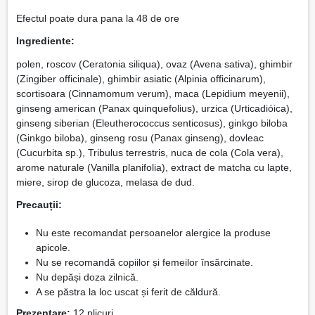
Efectul poate dura pana la 48 de ore
Ingrediente:
polen, roscov (Ceratonia siliqua), ovaz (Avena sativa), ghimbir
(Zingiber officinale), ghimbir asiatic (Alpinia officinarum),
scortisoara (Cinnamomum verum), maca (Lepidium meyenii),
ginseng american (Panax quinquefolius), urzica (Urticadióica),
ginseng siberian (Eleutherococcus senticosus), ginkgo biloba
(Ginkgo biloba), ginseng rosu (Panax ginseng), dovleac
(Cucurbita sp.), Tribulus terrestris, nuca de cola (Cola vera),
arome naturale (Vanilla planifolia), extract de matcha cu lapte,
miere, sirop de glucoza, melasa de dud.
Precauții:
Nu este recomandat persoanelor alergice la produse
apicole.
Nu se recomandă copiilor și femeilor însărcinate.
Nu depăși doza zilnică.
A se păstra la loc uscat și ferit de căldură.
Prezentare:
12 plicuri