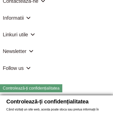
Contacteaza-ne
Informatii
Linkuri utile
Newsletter
Follow us
Controlează-ți confidențialitatea
Controlează-ți confidențialitatea
Copyright
2026 samdistribution.ro - Magazin online cu Produse
Naturiste & BIO
Când vizitați un site web, acesta poate stoca sau prelua informații în