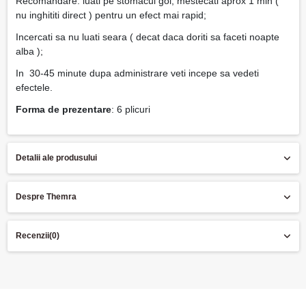
Recomandare: luati pe stomacul gol, mestecati aprox 1 min (
nu inghititi direct ) pentru un efect mai rapid;
Incercati sa nu luati seara ( decat daca doriti sa faceti noapte
alba );
In 30-45 minute dupa administrare veti incepe sa vedeti
efectele.
Forma de prezentare
: 6 plicuri
Detalii ale produsului
Despre Themra
Recenzii
(0)