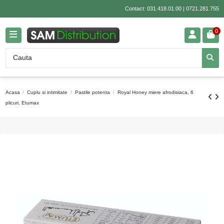
Contact:
031.418.01.00
|
0721.281.755
0
Acasa
Cuplu si intimitate
Pastile potenta
Royal Honey miere afrodisiaca, 6
plicuri, Etumax