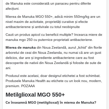
de Manuka este considerată un panaceu pentru diferite
afecțiuni.
Mierea de Manuka MGO 550+, adică minim 550mg/kg are un
nivel maxim de activitate, proprietăți curative și efecte
antibacterierene și antivirale cu totul neobişnuite
Cauti un produs apicol cu beneficii multiple? Incearca miere de
manuka mgo 250 cu puternice proprietati antibacteriene.
Mierea de manuka
din Noua Zeelandă, aurul „lichid” din florile
arborelui de ceai din Noua Zeelanda, nu numai că are un gust
delicios, dar are și ingrediente antibacteriene care au fost
descoperite de nativii din Noua Zeelandă și folosite de sute de
ani.
Produsul este acelasi, doar designul etichetei a fost schimbat.
Produsele Manuka Health au etichete cu un look nou, modern,
premium. POZAAA
Metilglioxal MGO 550+
Ce înseamnă MGO (metilglioxal) în mierea de Manuka?