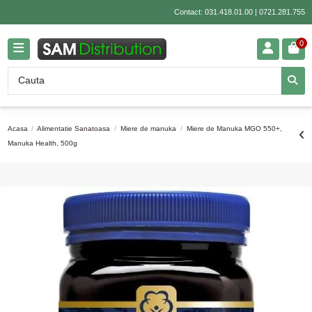
Contact:
031.418.01.00
|
0721.281.755
0
Acasa
Alimentatie Sanatoasa
Miere de manuka
Miere de Manuka MGO 550+,
Manuka Health, 500g