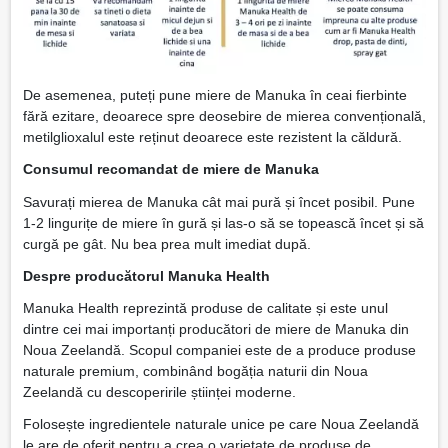
De asemenea, puteți pune miere de Manuka în ceai fierbinte
fără ezitare, deoarece spre deosebire de mierea convențională,
metilglioxalul este reținut deoarece este rezistent la căldură.
Consumul recomandat de miere de Manuka
Savurați mierea de Manuka cât mai pură și încet posibil. Pune
1-2 lingurițe de miere în gură și las-o să se topească încet și să
curgă pe gât. Nu bea prea mult imediat după.
Despre producătorul Manuka Health
Manuka Health reprezintă produse de calitate și este unul
dintre cei mai importanți producători de miere de Manuka din
Noua Zeelandă. Scopul companiei este de a produce produse
naturale premium, combinând bogăția naturii din Noua
Zeelandă cu descoperirile științei moderne.
Folosește ingredientele naturale unice pe care Noua Zeelandă
le are de oferit pentru a crea o varietate de produse de