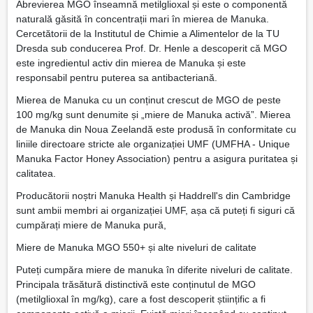
Abrevierea MGO înseamnă metilglioxal și este o componentă
naturală găsită în concentrații mari în mierea de Manuka.
Cercetătorii de la Institutul de Chimie a Alimentelor de la TU
Dresda sub conducerea Prof. Dr. Henle a descoperit că MGO
este ingredientul activ din mierea de Manuka și este
responsabil pentru puterea sa antibacteriană.
Mierea de Manuka cu un conținut crescut de MGO de peste
100 mg/kg sunt denumite și „miere de Manuka activă”. Mierea
de Manuka din Noua Zeelandă este produsă în conformitate cu
liniile directoare stricte ale organizației UMF (UMFHA - Unique
Manuka Factor Honey Association) pentru a asigura puritatea și
calitatea.
Producătorii noștri Manuka Health și Haddrell's din Cambridge
sunt ambii membri ai organizației UMF, așa că puteți fi siguri că
cumpărați miere de Manuka pură,
Miere de Manuka MGO 550+ și alte niveluri de calitate
Puteți cumpăra miere de manuka în diferite niveluri de calitate.
Principala trăsătură distinctivă este conținutul de MGO
(metilglioxal în mg/kg), care a fost descoperit științific a fi