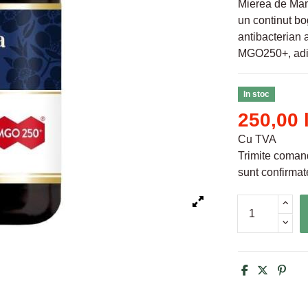
Mierea de Man
un continut bo
antibacterian 
MGO250+, adic
In stoc
250,00 
Cu TVA
Trimite comand
sunt confirmate