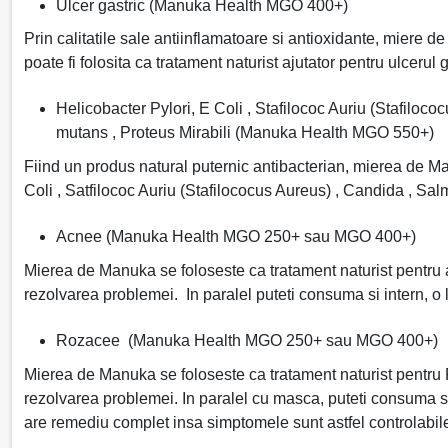
Ulcer gastric (Manuka Health MGO 400+)
Prin calitatile sale antiinflamatoare si antioxidante, miere d
poate fi folosita ca tratament naturist ajutator pentru ulcerul
Helicobacter Pylori, E Coli , Stafilococ Auriu (Stafiloco
mutans , Proteus Mirabili (Manuka Health MGO 550+)
Fiind un produs natural puternic antibacterian, mierea de Man
Coli , Satfilococ Auriu (Stafilococus Aureus) , Candida , Salm
Acnee (Manuka Health MGO 250+ sau MGO 400+)
Mierea de Manuka se foloseste ca tratament naturist pentru 
rezolvarea problemei. In paralel puteti consuma si intern, o 
Rozacee (Manuka Health MGO 250+ sau MGO 400+)
Mierea de Manuka se foloseste ca tratament naturist pentru 
rezolvarea problemei. In paralel cu masca, puteti consuma s
are remediu complet insa simptomele sunt astfel controlabil