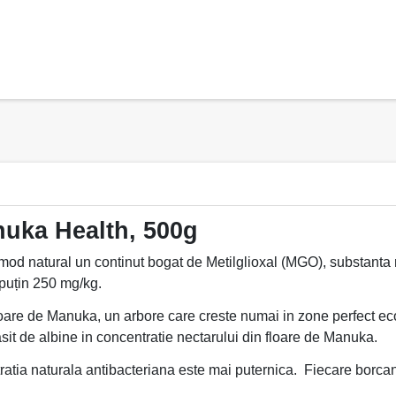
uka Health, 500g
natural un continut bogat de Metilglioxal (MGO), substanta re
 puțin 250 mg/kg.
oare de Manuka, un arbore care creste numai in zone perfect e
sit de albine in concentratie nectarului din floare de Manuka.
tia naturala antibacteriana este mai puternica. Fiecare borcan