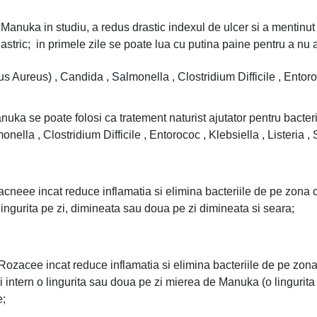
e Manuka in studiu, a redus drastic indexul de ulcer si a mentinut
 gastric; in primele zile se poate lua cu putina paine pentru a nu
cus Aureus) , Candida , Salmonella , Clostridium Difficile , Entor
uka se poate folosi ca tratement naturist ajutator pentru bacteri
onella , Clostridium Difficile , Entorococ , Klebsiella , Listeria
acneee incat reduce inflamatia si elimina bacteriile de pe zona
lingurita pe zi, dimineata sau doua pe zi dimineata si seara;
Rozacee incat reduce inflamatia si elimina bacteriile de pe zon
i intern o lingurita sau doua pe zi mierea de Manuka (o linguri
e;