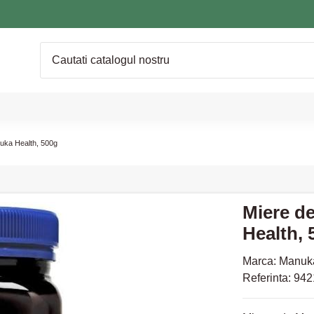
ka Health, 500g
Miere d
Health, 
Marca:
Manuka
Referinta:
942