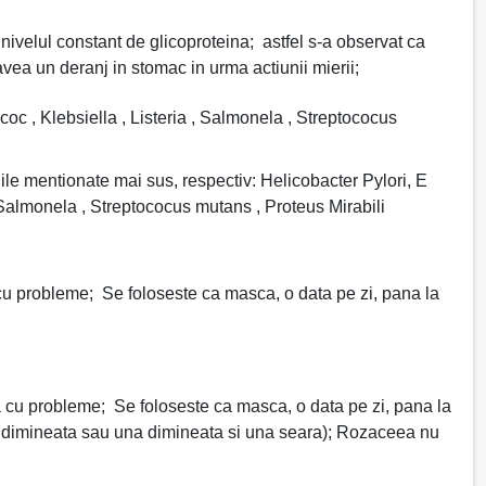
 nivelul constant de glicoproteina; astfel s-a observat ca
 avea un deranj in stomac in urma actiunii mierii;
ococ , Klebsiella , Listeria , Salmonela , Streptococus
ile mentionate mai sus, respectiv: Helicobacter Pylori, E
 , Salmonela , Streptococus mutans , Proteus Mirabili
 cu probleme; Se foloseste ca masca, o data pe zi, pana la
a cu probleme; Se foloseste ca masca, o data pe zi, pana la
ta dimineata sau una dimineata si una seara); Rozaceea nu