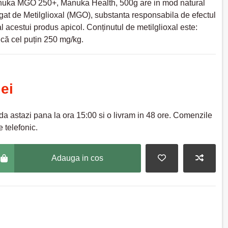
uka MGO 250+, Manuka Health, 500g are in mod natural
gat de Metilglioxal (MGO), substanta responsabila de efectul
al acestui produs apicol. Conținutul de metilglioxal este:
ă cel puțin 250 mg/kg.
lei
a astazi pana la ora 15:00 si o livram in 48 ore. Comenzile
 telefonic.
Adauga in cos