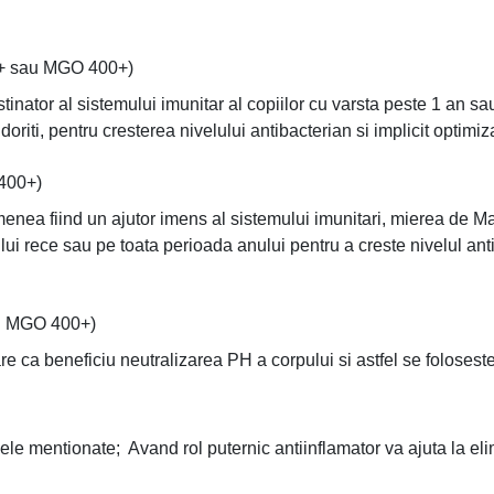
0+ sau MGO 400+)
ator al sistemului imunitar al copiilor cu varsta peste 1 an sau 
doriti, pentru cresterea nivelului antibacterian si implicit optimi
400+)
enea fiind un ajutor imens al sistemului imunitari, mierea de Man
rece sau pe toata perioada anului pentru a creste nivelul antiba
lth MGO 400+)
a beneficiu neutralizarea PH a corpului si astfel se foloseste ca
emele mentionate; Avand rol puternic antiinflamator va ajuta la el