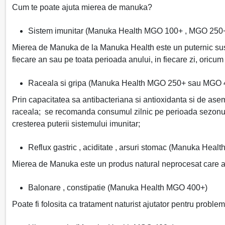
Cum te poate ajuta mierea de manuka?
Sistem imunitar (Manuka Health MGO 100+ , MGO 25
Mierea de Manuka de la Manuka Health este un puternic sustin
fiecare an sau pe toata perioada anului, in fiecare zi, oricum 
Raceala si gripa (Manuka Health MGO 250+ sau MGO 
Prin capacitatea sa antibacteriana si antioxidanta si de asem
raceala; se recomanda consumul zilnic pe perioada sezonului 
cresterea puterii sistemului imunitar;
Reflux gastric , aciditate , arsuri stomac (Manuka Hea
Mierea de Manuka este un produs natural neprocesat care are c
Balonare , constipatie (Manuka Health MGO 400+)
Poate fi folosita ca tratament naturist ajutator pentru probl