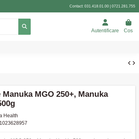
Contact:
031.418.01.00
|
0721.281.755
Autentificare
Cos
e Manuka MGO 250+, Manuka
500g
 Health
1023628957