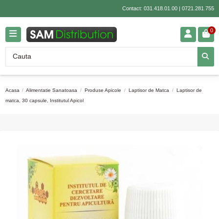
Contact:
031.418.01.00
|
0721.281.755
0
Acasa
Alimentatie Sanatoasa
Produse Apicole
Laptisor de Matca
Laptisor de
matca, 30 capsule, Institutul Apicol