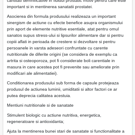
cantitati semnificative in fluidul prostatic motiv pentru care este
important si in mentinerea sanatatii prostatei.
Asocierea din formula produsului realizeaza un important
sinergism de actiune cu efecte benefice asupra organismului
prin aport de elemente nutritive esentiale, atat pentru omul
sanatos supus stress-ului si lipsurilor alimentare dar si pentru
copiii aflati in perioada de crestere si dezvoltare si pentru
persoanele in varsta adeseori confruntate cu carente
nutritionale de diferite origini (se considera de exemplu ca
artrita si osteoporoza, pot fi considerate boli carentiale in
masura in care acestea pot fi prevenite sau ameliorate prin
modificari ale alimentatiei).
Conditionarea produsului sub forma de capsule protejeaza
produsul de actiunea luminii, umiditatii si altor factori ce ar
putea deprecia calitatea acestuia.
Mentiuni nutritionale si de sanatate
Stimulent biologic cu actiune nutritiva, energetica,
regeneratoare si antioxidanta;
Ajuta la mentinerea bunei stari de sanatate si functionalitate a