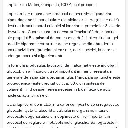
Laptisor de Matca, 0 capsule, ICD Apicol prospect
Laptisorul de matca este produsul de secretie al glandelor
hipofaringiene si mandibulare ale albinelor tinere (albine doici)
destinat hranirii matcii coloniei si larvelor in primele lor 3 zile de
dezvoltare. Cunoscut ca un adevarat "cocktailâ€ de vitamine
ale grupului B laptisorul de matca este definit si ca fiind un gel
protidic hiperconcentrat in care se regasesc din abundenta
aminoacizi liberi, proteine si enzime, acizi nucleici, la care se
adauga macro si oligoelemente.
In formula produsului, laptisorul de matca nativ este inglobat in
glicocol, un aminoacid cu rol important in mentinerea starii
generale de sanatate a organismului. Principala sa functie este
proteogenica (este creditat cu cca. 30% din sinteza de
colagen), fiind deasemenea necesar in biosinteza de acizi
nucleici, acizi biliari etc.
Ca si laptisorul de matca in a carei compozitie se si regaseste,
glicocolul ajuta la absorbtia calciului in organism, intarzie
procesele degenerative si indeplineste un rol important in
procesul de reglare a metabolismului glucidic. Se regaseste in