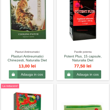
Plasturi Antireumatici
Pastile potenta
Plasturi Antireumatici
Potent Plus, 15 capsule,
Chinezesti, Naturalia Diet
Naturalia Diet
13,00 lei
77,50 lei
Adauga in cos
Adauga in cos
La reducere!