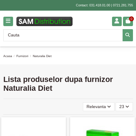
Contact:
031.418.01.00
|
0721.281.755
0
Acasa
Furnizori
Naturalia Diet
Lista produselor dupa furnizor
Naturalia Diet
Relevanta
23