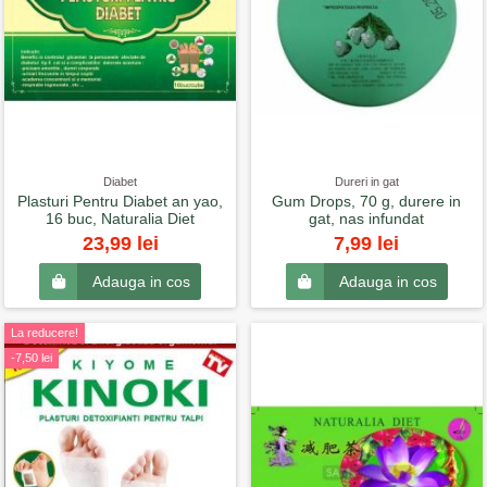
Diabet
Dureri in gat
Plasturi Pentru Diabet an yao,
Gum Drops, 70 g, durere in
16 buc, Naturalia Diet
gat, nas infundat
23,99 lei
7,99 lei
Adauga in cos
Adauga in cos
La reducere!
-7,50 lei