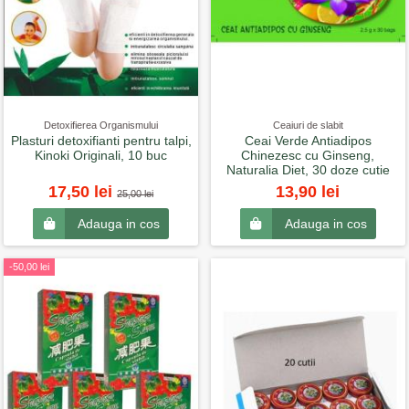
Detoxifierea Organismului
Ceaiuri de slabit
Plasturi detoxifianti pentru talpi,
Ceai Verde Antiadipos
Kinoki Originali, 10 buc
Chinezesc cu Ginseng,
Naturalia Diet, 30 doze cutie
17,50 lei
13,90 lei
25,00 lei
Adauga in cos
Adauga in cos
-50,00 lei