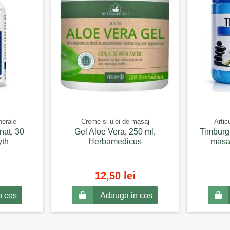
nerale
Creme si ulei de masaj
Artic
nat, 30
Gel Aloe Vera, 250 ml,
Timburg 
yth
Herbamedicus
masaj
12,50 lei
n cos
Adauga in cos