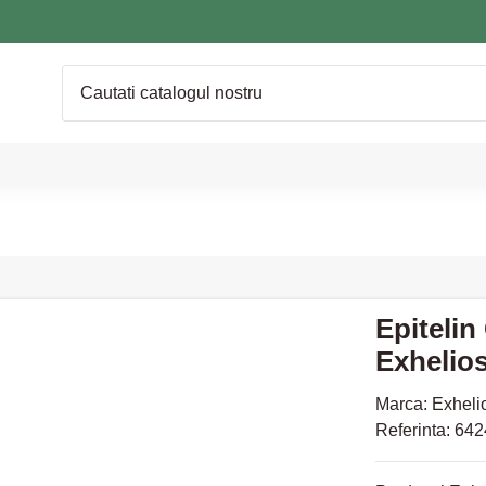
Epitelin
Exhelio
Marca:
Exheli
Referinta:
642