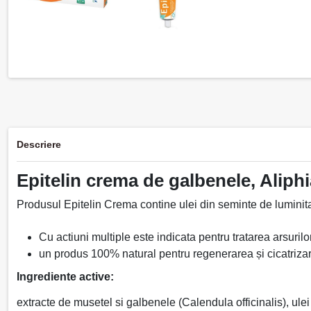
Descriere
Epitelin crema de galbenele, Aliph
Produsul Epitelin Crema contine ulei din seminte de luminita n
Cu actiuni multiple este indicata pentru tratarea arsurilor
un produs 100% natural pentru regenerarea și cicatrizare
Ingrediente active:
extracte de musetel si galbenele (Calendula officinalis), ule