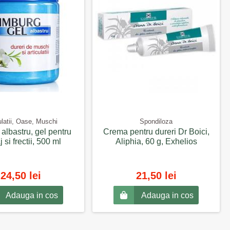
ulatii, Oase, Muschi
Spondiloza
albastru, gel pentru
Crema pentru dureri Dr Boici,
 si frectii, 500 ml
Aliphia, 60 g, Exhelios
24,50 lei
21,50 lei
Adauga in cos
Adauga in cos