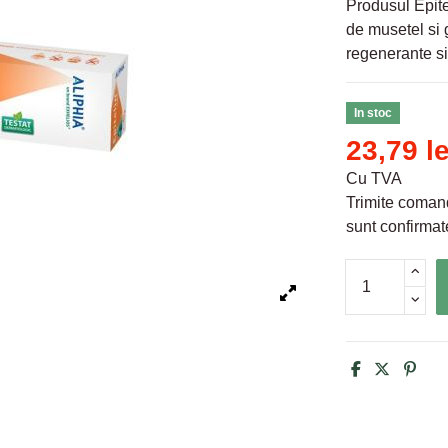
Produsul Epite
de musetel si 
regenerante si
In stoc
23,79 le
Cu TVA
Trimite comand
sunt confirmate