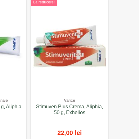
La reducere!
anale
Varice
, Aliphia
Stimuven Plus Crema, Aliphia,
50 g, Exhelios
22,00 lei