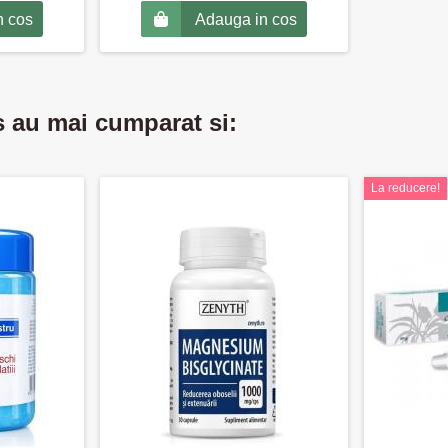
n cos
Adauga in cos
s au mai cumparat si:
La reducere!