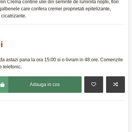
lin Crema contine ulei din seminte de luminita noptii, flori
galbenele care confera cremei proprietati epitelizante,
 cicatrizante.
i
a astazi pana la ora 15:00 si o livram in 48 ore. Comenzile
 telefonic.
Adauga in cos