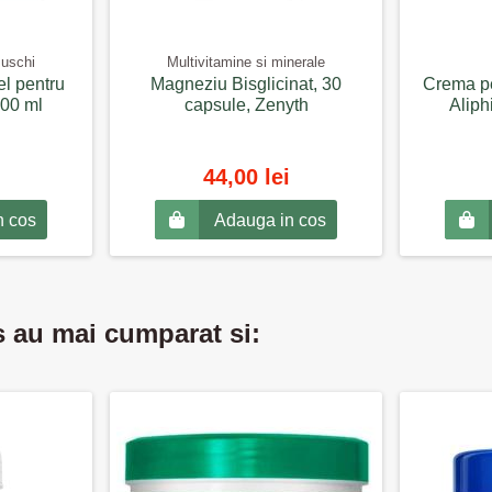
Muschi
Multivitamine si minerale
el pentru
Magneziu Bisglicinat, 30
Crema pe
500 ml
capsule, Zenyth
Aliph
44,00 lei
n cos
Adauga in cos
s au mai cumparat si: