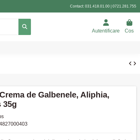
Contact:
031.418.01.00
|
0721.281.755
Autentificare
Cos
 Crema de Galbenele, Aliphia,
s 35g
os
4827000403