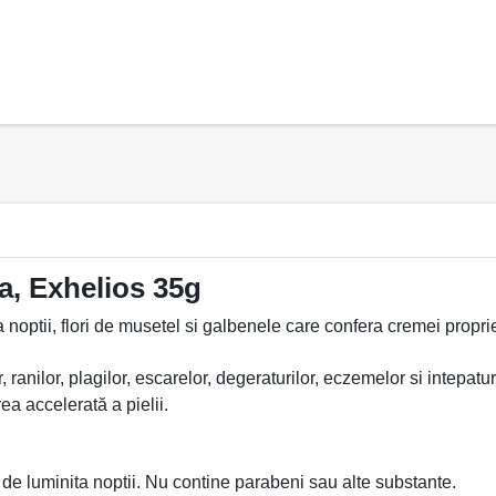
ia, Exhelios 35g
optii, flori de musetel si galbenele care confera cremei propriet
, ranilor, plagilor, escarelor, degeraturilor, eczemelor si intepatur
a accelerată a pielii.
i de luminita noptii. Nu contine parabeni sau alte substante.