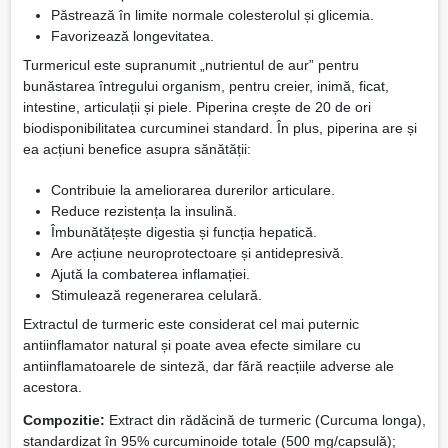
Păstrează în limite normale colesterolul și glicemia.
Favorizează longevitatea.
Turmericul este supranumit „nutrientul de aur” pentru
bunăstarea întregului organism, pentru creier, inimă, ficat,
intestine, articulații și piele. Piperina crește de 20 de ori
biodisponibilitatea curcuminei standard. În plus, piperina are și
ea acțiuni benefice asupra sănătății:
Contribuie la ameliorarea durerilor articulare.
Reduce rezistența la insulină.
Îmbunătățește digestia și funcția hepatică.
Are acțiune neuroprotectoare și antidepresivă.
Ajută la combaterea inflamației.
Stimulează regenerarea celulară.
Extractul de turmeric este considerat cel mai puternic
antiinflamator natural și poate avea efecte similare cu
antiinflamatoarele de sinteză, dar fără reacțiile adverse ale
acestora.
Compozitie:
Extract din rădăcină de turmeric (Curcuma longa),
standardizat în 95% curcuminoide totale (500 mg/capsulă);