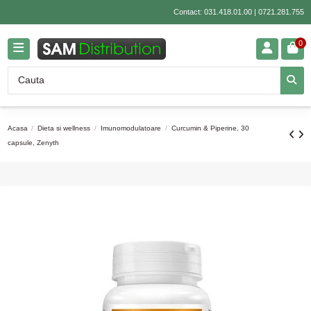
Contact:
031.418.01.00
|
0721.281.755
0
Acasa
Dieta si wellness
Imunomodulatoare
Curcumin & Piperine, 30
capsule, Zenyth