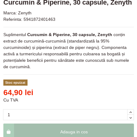
Curcumin & Piperine, 30 capsule, Zenyth
Marca:
Zenyth
Referinta:
5941872401463
Suplimentul
Curcumin & Piperine, 30 capsule, Zenyth
conțin
extract de curcumină-curcumină (standardizată la 95%
curcuminoide) și piperina (extract de piper negru). Componenta
activă a turmericului responsabilă pentru culoarea sa bogată și
potențialele beneficii pentru sănătate este cunoscută sub numele
de curcumină.
Stoc epuizat
64,90 lei
Cu TVA
Adauga in cos