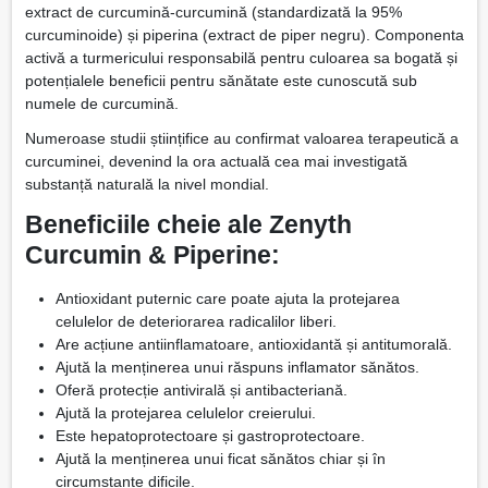
extract de curcumină-curcumină (standardizată la 95%
curcuminoide) și piperina (extract de piper negru). Componenta
activă a turmericului responsabilă pentru culoarea sa bogată și
potențialele beneficii pentru sănătate este cunoscută sub
numele de curcumină.
Numeroase studii științifice au confirmat valoarea terapeutică a
curcuminei, devenind la ora actuală cea mai investigată
substanță naturală la nivel mondial.
Beneficiile cheie ale Zenyth
Curcumin & Piperine:
Antioxidant puternic care poate ajuta la protejarea
celulelor de deteriorarea radicalilor liberi.
Are acțiune antiinflamatoare, antioxidantă și antitumorală.
Ajută la menținerea unui răspuns inflamator sănătos.
Oferă protecție antivirală și antibacteriană.
Ajută la protejarea celulelor creierului.
Este hepatoprotectoare și gastroprotectoare.
Ajută la menținerea unui ficat sănătos chiar și în
circumstanțe dificile.