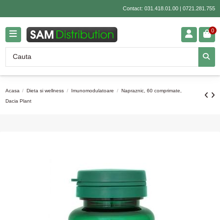
Contact:
031.418.01.00
|
0721.281.755
0
Acasa
Dieta si wellness
Imunomodulatoare
Napraznic, 60 comprimate,
Dacia Plant