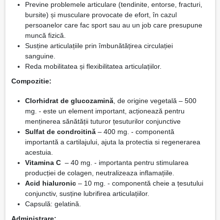
Previne problemele articulare (tendinite, entorse, fracturi,
bursite) și musculare provocate de efort, în cazul
persoanelor care fac sport sau au un job care presupune
muncă fizică.
Susține articulațiile prin îmbunătățirea circulației
sanguine.
Reda mobilitatea și flexibilitatea articulațiilor.
Compozitie:
Clorhidrat de glucozamină
, de origine vegetală – 500
mg. - este un element important, acționează pentru
menținerea sănătății tuturor țesuturilor conjunctive
Sulfat de condroitină
– 400 mg. - componentă
importantă a cartilajului, ajuta la protectia si regenerarea
acestuia.
Vitamina C
– 40 mg. - importanta pentru stimularea
producției de colagen, neutralizeaza inflamațiile.
Acid hialuronic
– 10 mg. - componentă cheie a țesutului
conjunctiv, susține lubrifirea articulațiilor.
Capsulă: gelatină.
Administrare: