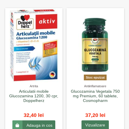
Stoc epuizat
Artrita
Antiinflamatoare
Articulatii mobile
Glucozamina Vegetala 750
Glucozamina 1200, 30 cpr,
mg Premium, 60 tablete,
Doppelherz
Cosmopharm
32,40 lei
37,20 lei
Vizualizare
Adauga in cos