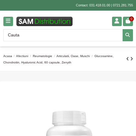
Contact:
031.418.01.00
|
0721.281.755
0
Acasa
Afectiuni
Reumatologie
Articulatii, Oase, Muschi
Glucosamine,
Chondroitin, Hyaluronic Acid, 60 capsule, Zenyth