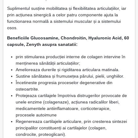
Suplimentul susține mobilitatea și flexibilitatea articulațiilor, iar
prin acțiunea sinergică a celor patru componente ajuta la
functionarea normală a sistemului muscular și a sistemului
osos.
Beneficiile Glucosamine, Chondroitin, Hyaluronic Acid, 60
capsule, Zenyth asupra sanatatii:
prin stimularea producției interne de colagen intervine în
menținerea sănătății articulațiilor;
Amelioreaza durerile și rigiditarea articulara matinala.
Sustine sănătatea și frumusețea părului, pielii, unghiilor.
Încetineste progresia proceselor degenerative din
osteoartrite.
Protejeaza cartilajele împotriva distrugerilor provocate de
unele enzime (colagenaze), acțiunea radicalilor liberi,
medicamentele antiinflamatoare, corticoterapice,
procesele autoimune
Regenereaza cartilajele articulare, prin cresterea sintezei
principalilor constituenți ai cartilajelor (colagen,
condrocite, proteoglicani).