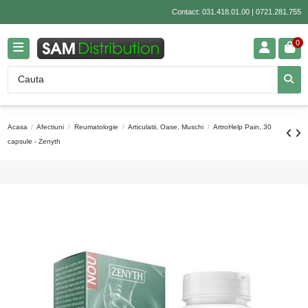
Contact:
031.418.01.00
|
0721.281.755
0
Acasa
Afectiuni
Reumatologie
Articulatii, Oase, Muschi
ArtroHelp Pain, 30
capsule - Zenyth