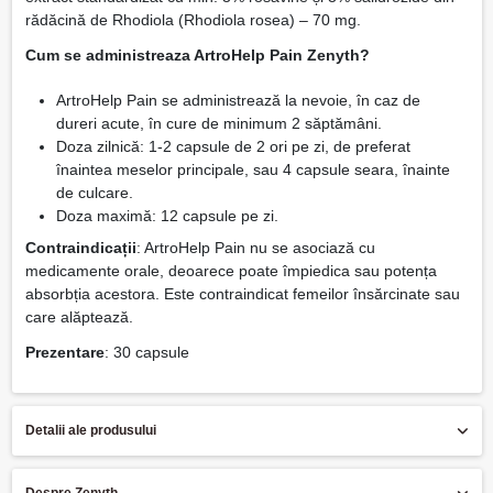
rădăcină de Rhodiola (Rhodiola rosea) – 70 mg.
Cum se administreaza ArtroHelp Pain Zenyth?
ArtroHelp Pain se administrează la nevoie, în caz de
dureri acute, în cure de minimum 2 săptămâni.
Doza zilnică: 1-2 capsule de 2 ori pe zi, de preferat
înaintea meselor principale, sau 4 capsule seara, înainte
de culcare.
Doza maximă: 12 capsule pe zi.
Contraindicații
: ArtroHelp Pain nu se asociază cu
medicamente orale, deoarece poate împiedica sau potența
absorbția acestora. Este contraindicat femeilor însărcinate sau
care alăptează.
Prezentare
: 30 capsule
Detalii ale produsului