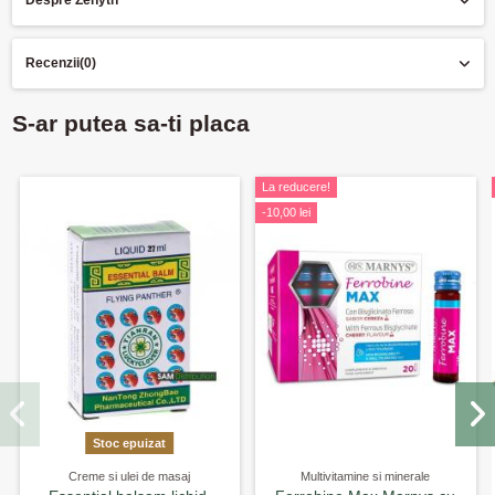
Despre Zenyth
Recenzii
(0)
S-ar putea sa-ti placa
La reducere!
-10,00 lei
Stoc epuizat
Creme si ulei de masaj
Multivitamine si minerale