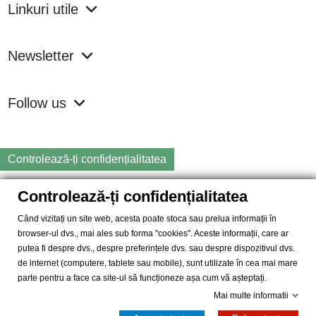
Linkuri utile
Newsletter
Follow us
Controlează-ți confidențialitatea
Controlează-ți confidențialitatea
Copyright
2026 samdistribution.ro - Magazin online cu Produse
Naturiste & BIO
Când vizitați un site web, acesta poate stoca sau prelua informații în
browser-ul dvs., mai ales sub forma "cookies". Aceste informații, care ar
SAM DISTRIBUTION S.R.L.
- Cod fiscal: RO14935035, Registrul
putea fi despre dvs., despre preferințele dvs. sau despre dispozitivul dvs.
Comertului: J40/10004/2002, Adresa: Str. Dimieni, nr. 7, Bucuresti,
de internet (computere, tablete sau mobile), sunt utilizate în cea mai mare
sector 5.
parte pentru a face ca site-ul să funcționeze așa cum vă așteptați.
Mai multe informatii