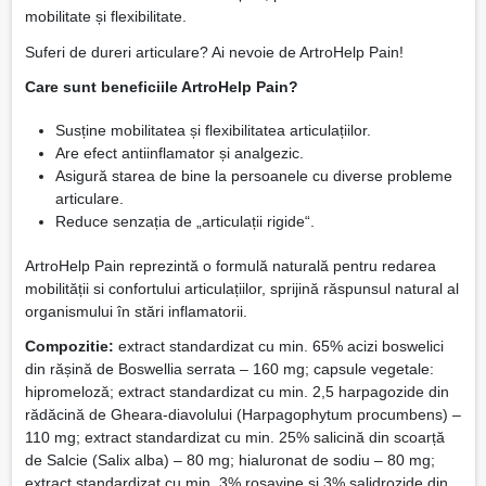
mobilitate și flexibilitate.
Suferi de dureri articulare? Ai nevoie de ArtroHelp Pain!
Care sunt beneficiile ArtroHelp Pain?
Susține mobilitatea și flexibilitatea articulațiilor.
Are efect antiinflamator și analgezic.
Asigură starea de bine la persoanele cu diverse probleme
articulare.
Reduce senzația de „articulații rigide“.
ArtroHelp Pain reprezintă o formulă naturală pentru redarea
mobilității si confortului articulațiilor, sprijină răspunsul natural al
organismului în stări inflamatorii.
Compozitie:
extract standardizat cu min. 65% acizi boswelici
din rășină de Boswellia serrata – 160 mg; capsule vegetale:
hipromeloză; extract standardizat cu min. 2,5 harpagozide din
rădăcină de Gheara-diavolului (Harpagophytum procumbens) –
110 mg; extract standardizat cu min. 25% salicină din scoarță
de Salcie (Salix alba) – 80 mg; hialuronat de sodiu – 80 mg;
extract standardizat cu min. 3% rosavine și 3% salidrozide din