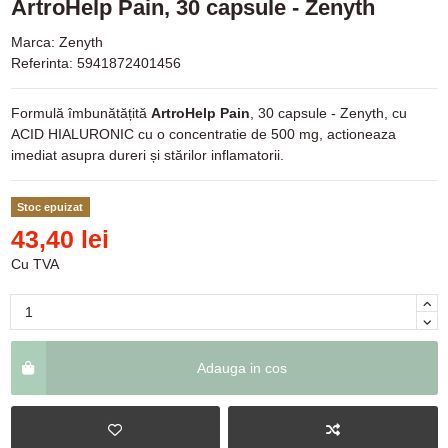
ArtroHelp Pain, 30 capsule - Zenyth
Marca:
Zenyth
Referinta:
5941872401456
Formulă îmbunătățită
ArtroHelp Pain
, 30 capsule - Zenyth, cu
ACID HIALURONIC cu o concentratie de 500 mg, actioneaza
imediat asupra dureri și stărilor inflamatorii.
Stoc epuizat
43,40 lei
Cu TVA
Adauga in cos