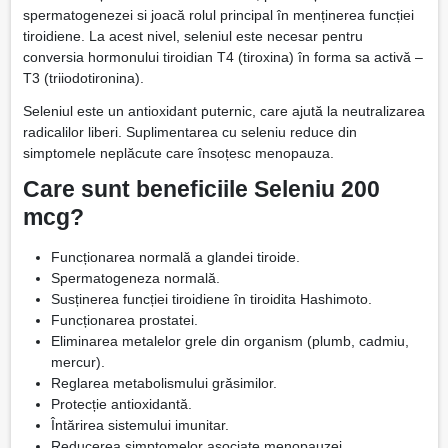
spermatogenezei si joacă rolul principal în menținerea funcției
tiroidiene. La acest nivel, seleniul este necesar pentru
conversia hormonului tiroidian T4 (tiroxina) în forma sa activă –
T3 (triiodotironina).
Seleniul este un antioxidant puternic, care ajută la neutralizarea
radicalilor liberi. Suplimentarea cu seleniu reduce din
simptomele neplăcute care însoțesc menopauza.
Care sunt beneficiile Seleniu 200
mcg?
Funcționarea normală a glandei tiroide.
Spermatogeneza normală.
Susținerea funcției tiroidiene în tiroidita Hashimoto.
Funcționarea prostatei.
Eliminarea metalelor grele din organism (plumb, cadmiu,
mercur).
Reglarea metabolismului grăsimilor.
Protecție antioxidantă.
Întărirea sistemului imunitar.
Reducerea simptomelor asociate menopauzei.