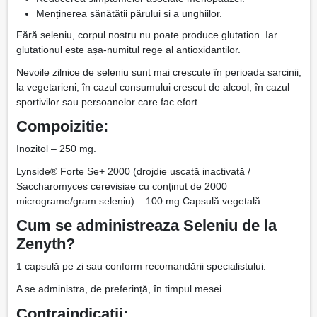
Menținerea sănătății părului și a unghiilor.
Fără seleniu, corpul nostru nu poate produce glutation. Iar
glutationul este așa-numitul rege al antioxidanților.
Nevoile zilnice de seleniu sunt mai crescute în perioada sarcinii,
la vegetarieni, în cazul consumului crescut de alcool, în cazul
sportivilor sau persoanelor care fac efort.
Compoizitie:
Inozitol – 250 mg.
Lynside® Forte Se+ 2000 (drojdie uscată inactivată /
Saccharomyces cerevisiae cu conținut de 2000
micrograme/gram seleniu) – 100 mg.Capsulă vegetală.
Cum se administreaza Seleniu de la
Zenyth?
1 capsulă pe zi sau conform recomandării specialistului.
A se administra, de preferință, în timpul mesei.
Contraindicatii: