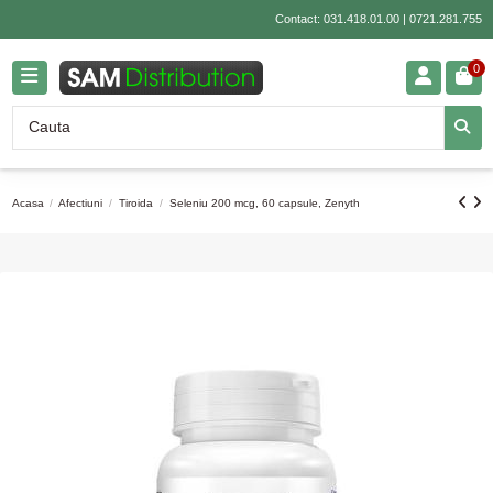
Contact:
031.418.01.00
|
0721.281.755
0
Acasa
Afectiuni
Tiroida
Seleniu 200 mcg, 60 capsule, Zenyth