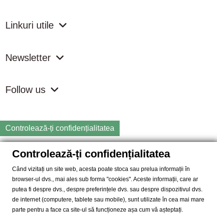
Linkuri utile
Newsletter
Follow us
Controlează-ți confidențialitatea
Controlează-ți confidențialitatea
Copyright
2026 samdistribution.ro - Magazin online cu Produse
Naturiste & BIO
Când vizitați un site web, acesta poate stoca sau prelua informații în
browser-ul dvs., mai ales sub forma "cookies". Aceste informații, care ar
SAM DISTRIBUTION S.R.L.
- Cod fiscal: RO14935035, Registrul
putea fi despre dvs., despre preferințele dvs. sau despre dispozitivul dvs.
Comertului: J40/10004/2002, Adresa: Str. Dimieni, nr. 7, Bucuresti,
de internet (computere, tablete sau mobile), sunt utilizate în cea mai mare
sector 5.
parte pentru a face ca site-ul să funcționeze așa cum vă așteptați.