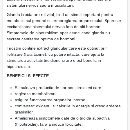
sistemului nervos sau a musculaturii.
Glanda tiroida are rol vital, fiind un stimul important pentru
metabolismul general si termoreglarea organismului. Sporeste
excitabilitatea sistemului nervos fata de alti hormoni.
Simptomele de hipotiroidism apar atunci cand glanda nu
secreta cantitatea optima de hormoni.
Tirostim contine extract glandular care este obtinut prin
liofilizare (fara toxine), cu putere intacta, care ajuta la
stimularea activitatii tiroidiene si are efect benefic in
hipotiroidism.
BENEFICII SI EFECTE
Stimuleaza productia de hormoni tiroidieni care:
regleaza metabolismul
asigura functionarea organelor interne
convertesc oxigenul si caloriile in energie si cresc arderea
grasimilor.
Amelioreaza simptomele date de o tiroida subactiva
(hipotiroidie), fara a induce toxicitate: