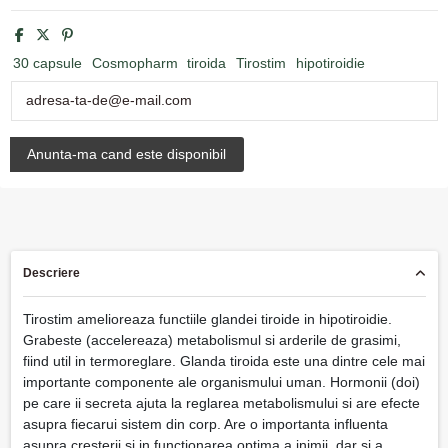
30 capsule
Cosmopharm
tiroida
Tirostim
hipotiroidie
Descriere
Tirostim amelioreaza functiile glandei tiroide in hipotiroidie.
Grabeste (accelereaza) metabolismul si arderile de grasimi,
fiind util in termoreglare. Glanda tiroida este una dintre cele mai
importante componente ale organismului uman. Hormonii (doi)
pe care ii secreta ajuta la reglarea metabolismului si are efecte
asupra fiecarui sistem din corp. Are o importanta influenta
asupra cresterii si in functionarea optima a inimii, dar si a