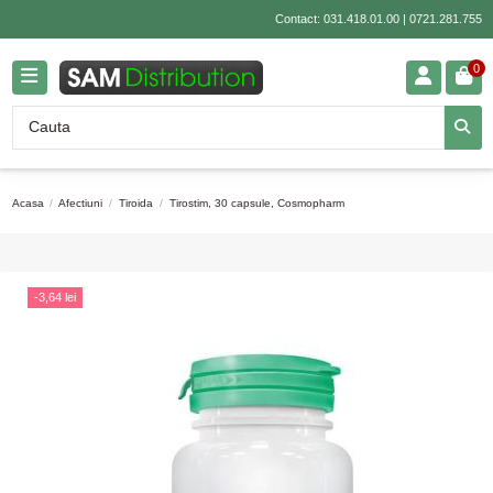
Contact:
031.418.01.00
|
0721.281.755
0
Acasa
Afectiuni
Tiroida
Tirostim, 30 capsule, Cosmopharm
-3,64 lei