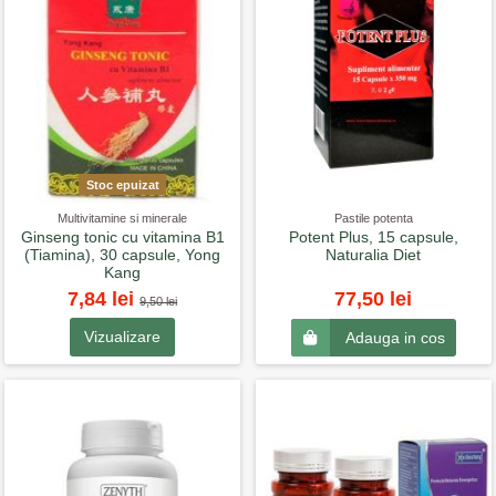
Stoc epuizat
Multivitamine si minerale
Pastile potenta
Ginseng tonic cu vitamina B1
Potent Plus, 15 capsule,
(Tiamina), 30 capsule, Yong
Naturalia Diet
Kang
7,84 lei
77,50 lei
9,50 lei
Vizualizare
Adauga in cos