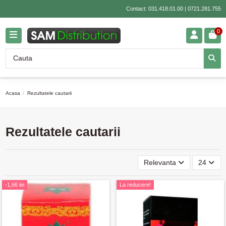
Contact:
031.418.01.00
|
0721.281.755
0
Acasa
Rezultatele cautarii
Rezultatele cautarii
Relevanta
24
-1,66 lei
La reducere!