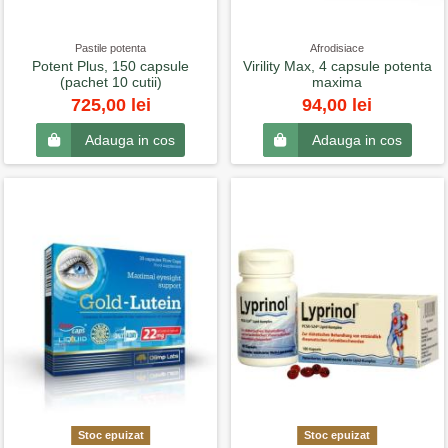
Pastile potenta
Afrodisiace
Potent Plus, 150 capsule
Virility Max, 4 capsule potenta
(pachet 10 cutii)
maxima
725,00 lei
94,00 lei
Adauga in cos
Adauga in cos
Stoc epuizat
Stoc epuizat