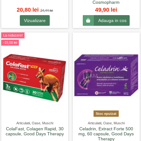
Cosmopharm
20,80 lei
49,90 lei
24,44 lei
Vizualizare
Adauga in cos
La reducere!
-15,00 lei
Stoc epuizat
Articulatii, Oase, Muschi
Articulatii, Oase, Muschi
ColaFast, Colagen Rapid, 30
Celadrin, Extract Forte 500
capsule, Good Days Therapy
mg, 60 capsule, Good Days
Therapy