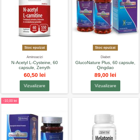
Stoc epuizat
Stoc epuizat
Aminoacizi
Diabet
N-Acetyl L-Cysteine, 60
GlucoNature Plus, 60 capsule,
capsule, Zenyth
Qingdao
60,50 lei
89,00 lei
Vizualizare
Vizualizare
-10,00 lei