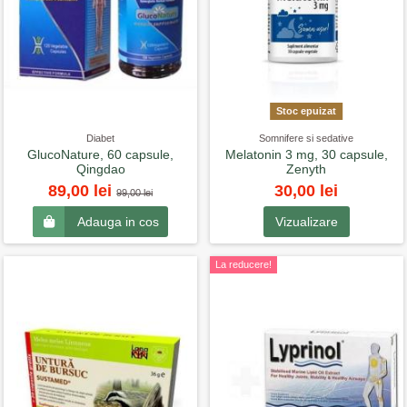
Stoc epuizat
Diabet
Somnifere si sedative
GlucoNature, 60 capsule,
Melatonin 3 mg, 30 capsule,
Qingdao
Zenyth
30,00 lei
89,00 lei
99,00 lei
Vizualizare
Adauga in cos
La reducere!