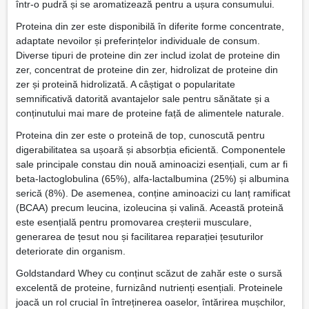
într-o pudră și se aromatizează pentru a ușura consumului.
Proteina din zer este disponibilă în diferite forme concentrate,
adaptate nevoilor și preferințelor individuale de consum.
Diverse tipuri de proteine ​​din zer includ izolat de proteine ​​​​din
zer, concentrat de proteine ​​​​din zer, hidrolizat de proteine ​​​​din
zer și proteină hidrolizată. A câștigat o popularitate
semnificativă datorită avantajelor sale pentru sănătate și a
conținutului mai mare de proteine ​​față de alimentele naturale.
Proteina din zer este o proteină de top, cunoscută pentru
digerabilitatea sa ușoară și absorbția eficientă. Componentele
sale principale constau din nouă aminoacizi esențiali, cum ar fi
beta-lactoglobulina (65%), alfa-lactalbumina (25%) și albumina
serică (8%). De asemenea, conține aminoacizi cu lanț ramificat
(BCAA) precum leucina, izoleucina și valină. Această proteină
este esențială pentru promovarea creșterii musculare,
generarea de țesut nou și facilitarea reparației țesuturilor
deteriorate din organism.
Goldstandard Whey cu conținut scăzut de zahăr este o sursă
excelentă de proteine, furnizând nutrienți esențiali. Proteinele
joacă un rol crucial în întreținerea oaselor, întărirea mușchilor,