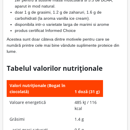
zer pentru a sustine masa musculara si 5.5 de BCAA,
aparut in mod natural.
doar 1 g de grasimi, 1.2 g de zaharuri, 1.6 g de
carbohidrati (la aroma vanilla ice cream).
disponibila intr-o varietate larga de marimi si arome
produs certificat Informed Choice
Acestea sunt doar câteva dintre motivele pentru care se
numără printre cele mai bine vândute suplimente proteice din
lume.
Tabelul valorilor nutriționale
Valori nutriționale (Bogat în
ciocolată)
1 doză (31 g)
Valoare energetică
485 kJ / 116
kcal
Grăsimi
1.4 g
- acizi grași saturați
0.5 g