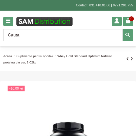
Contact:
031.418.01.00
|
0721.281.755
0
Acasa
Suplimente pentru sportivi
Whey Gold Standard Optimum Nutrition,
proteina din zer, 2.02kg
-16,00 lei