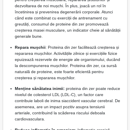
dezvoltarea de noi mușchi. În plus, joacă un rol în
încetinirea și prevenirea degenerării corporale. Atunci
când este combinat cu exerciții de antrenament cu
greutăți, consumul de proteine ​​din zer promovează
creșterea masei musculare, un indicator cheie al sănătății
generale bune.
Repara mușchii
: Proteina din zer facilitează creșterea și
repararea mușchilor. Activitățile zilnice și exercițiile fizice
epuizează rezervele de energie ale organismului, ducând
la descompunerea mușchilor. Proteina din zer, ca sursă
naturală de proteine, este foarte eficientă pentru
creșterea și repararea mușchilor.
Menține sănătatea inimii:
proteina din zer poate reduce
nivelul de colesterol LDL (LDL-C), un factor care
contribuie laboli de inima siaccident vascular cerebral. De
asemenea, are un impact pozitiv asupra tensiunii
arteriale, contribuind la scăderea riscului deboala
cardiovasculara.