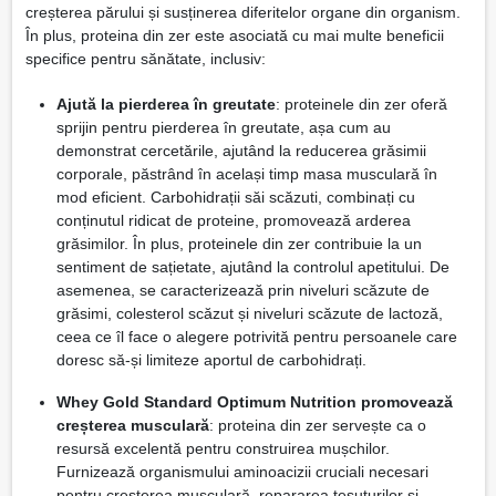
creșterea părului și susținerea diferitelor organe din organism.
În plus, proteina din zer este asociată cu mai multe beneficii
specifice pentru sănătate, inclusiv:
Ajută la pierderea în greutate
: proteinele din zer oferă
sprijin pentru pierderea în greutate, așa cum au
demonstrat cercetările, ajutând la reducerea grăsimii
corporale, păstrând în același timp masa musculară în
mod eficient. Carbohidrații săi scăzuti, combinați cu
conținutul ridicat de proteine, promovează arderea
grăsimilor. În plus, proteinele din zer contribuie la un
sentiment de sațietate, ajutând la controlul apetitului. De
asemenea, se caracterizează prin niveluri scăzute de
grăsimi, colesterol scăzut și niveluri scăzute de lactoză,
ceea ce îl face o alegere potrivită pentru persoanele care
doresc să-și limiteze aportul de carbohidrați.
Whey Gold Standard Optimum Nutrition promovează
creșterea musculară
: proteina din zer servește ca o
resursă excelentă pentru construirea mușchilor.
Furnizează organismului aminoacizii cruciali necesari
pentru creșterea musculară, repararea țesuturilor și