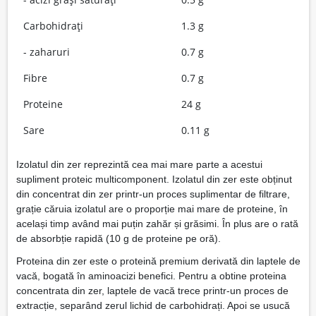
Carbohidrați
1.3 g
- zaharuri
0.7 g
Fibre
0.7 g
Proteine
24 g
Sare
0.11 g
Izolatul din zer reprezintă cea mai mare parte a acestui
supliment proteic multicomponent. Izolatul din zer este obținut
din concentrat din zer printr-un proces suplimentar de filtrare,
grație căruia izolatul are o proporție mai mare de proteine, în
același timp având mai puțin zahăr și grăsimi. În plus are o rată
de absorbție rapidă (10 g de proteine pe oră).
Proteina din zer este o proteină premium derivată din laptele de
vacă, bogată în aminoacizi benefici. Pentru a obtine proteina ​​
concentrata din zer, laptele de vacă trece printr-un proces de
extracție, separând zerul lichid de carbohidrați. Apoi se usucă