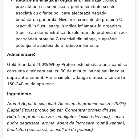
Reduce inflamația în organism
: Inflamația cronică
prezintă un risc semnificativ pentru sănătate și este
asociată cu diferite boli care afectează negativ
bunăstarea generală. Nivelurile crescute de proteină C-
reactivă în fluxul sanguin indică inflamație în organism.
Studiile au demonstrat că dozele mari de proteină din zer
pot scădea proteina C reactivă din sânge, sugerând
potențialul acesteia de a reduce inflamația.
Administrare:
Gold Standard 100% Whey Protein este ideala atunci cand se
consuma dimineata sau cu 30 de minute inainte sau imediat
dupa antrenament. Pur si simplu, adauga o masura cu varf in
180-240 ml de apa rece.
Ingrediente:
Aromă Bogat în ciocolată: Amestec de proteine din zer (93%)
[Lapte] (Izolat proteic din zer, Concentrat proteic din zer,
Hidrolizat proteic din zer, emulgator: lecitină din soia), cacao
pudră degresată, aromă, agent de îngroșare (gumă xantan),
îndulcitori (sucraloză, acesulfam de potasiu).