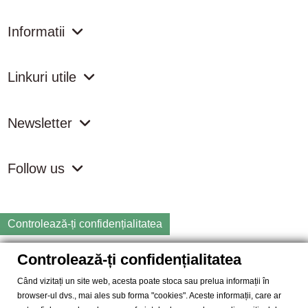
Informatii
Linkuri utile
Newsletter
Follow us
Controlează-ți confidențialitatea
Controlează-ți confidențialitatea
Copyright
2026 samdistribution.ro - Magazin online cu Produse
Naturiste & BIO
Când vizitați un site web, acesta poate stoca sau prelua informații în
browser-ul dvs., mai ales sub forma "cookies". Aceste informații, care ar
SAM DISTRIBUTION S.R.L.
- Cod fiscal: RO14935035, Registrul