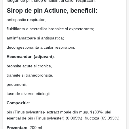
Muguri de pin, sirop emolient al cailor respiratorii.
Sirop de pin Actiune, beneficii:
antispastic respirator;
fluidifianta a secretiilor bronsice si expectoranta;
antiinflamatoare si antispastica;
decongestionanta a cailor respiratorii.
Recomandari (adjuvant
):
bronsite acute si cronice,
traheite si traheobronsite,
pneumonii,
tuse de diverse etiologii
Compozitie
:
pin (Pinus sylvestris)- extract moale din muguri (30%; ulei
esential de pin (Pinus sylvester) (0.005%); fructoza (69.995%).
Prezentare
: 200 ml