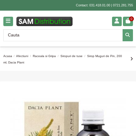
Contact:
031.418.01.00
|
0721.281.755
0
Acasa
Afectiuni
Raceala si Gripa
Siropuri de tuse
Sirop Muguri de Pin, 200
ml, Dacia Plant