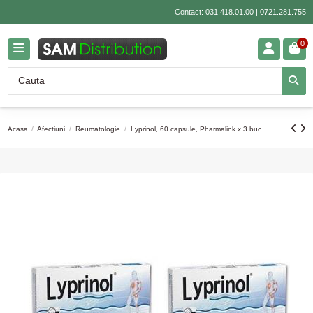
Contact:
031.418.01.00
|
0721.281.755
0
Acasa
Afectiuni
Reumatologie
Lyprinol, 60 capsule, Pharmalink x 3 buc