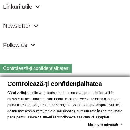
Linkuri utile
Newsletter
Follow us
Controlează-ți confidențialitatea
Controlează-ți confidențialitatea
Copyright
2026 samdistribution.ro - Magazin online cu Produse
Naturiste & BIO
Când vizitați un site web, acesta poate stoca sau prelua informații în
browser-ul dvs., mai ales sub forma "cookies". Aceste informații, care ar
SAM DISTRIBUTION S.R.L.
- Cod fiscal: RO14935035, Registrul
putea fi despre dvs., despre preferințele dvs. sau despre dispozitivul dvs.
Comertului: J40/10004/2002, Adresa: Str. Dimieni, nr. 7, Bucuresti,
de internet (computere, tablete sau mobile), sunt utilizate în cea mai mare
sector 5.
parte pentru a face ca site-ul să funcționeze așa cum vă așteptați.
Mai multe informatii