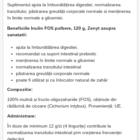
Suplimentul ajuta la îmbunătățirea digestiei, normalizarea
tranzitului, păstrarea greutății corporale normale si menținerea
în limite normale a glicemiei.
Beneficiile Inulin FOS pulbere, 120 g, Zenyt asupra
sanatatii:
ajuta la îmbunătățirea digestiei,
recomandat ca suport intestinal prebiotic
menținerea în limite normale a glicemiei
normalizarea tranzitului intestinal
păstrarea greutății corporale normale
poate fi utilizat și ca înlocuitor natural de zahăr
Compozitie:
100% inulină și fructo-oligozaharide (FOS), obținute din
rădăcină de cicoare (Cichorium intybus). Proveniență: UE.
Administrare:
În doze de minimum 12 g/zi (4 lingurițe) contribuie la
normalizarea tranzitului intestinal prin creșterea frecvenței
defecării.