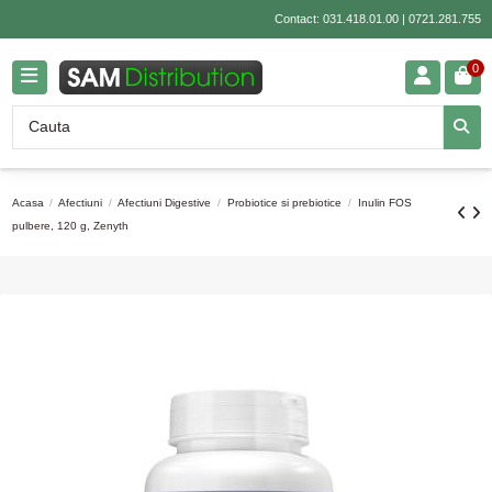
Contact:
031.418.01.00
|
0721.281.755
0
Acasa
Afectiuni
Afectiuni Digestive
Probiotice si prebiotice
Inulin FOS
pulbere, 120 g, Zenyth