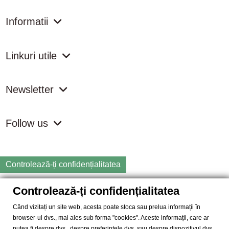
Informatii
Linkuri utile
Newsletter
Follow us
Controlează-ți confidențialitatea
Controlează-ți confidențialitatea
Copyright
2026 samdistribution.ro - Magazin online cu Produse
Naturiste & BIO
Când vizitați un site web, acesta poate stoca sau prelua informații în
browser-ul dvs., mai ales sub forma "cookies". Aceste informații, care ar
SAM DISTRIBUTION S.R.L.
- Cod fiscal: RO14935035, Registrul
putea fi despre dvs., despre preferințele dvs. sau despre dispozitivul dvs.