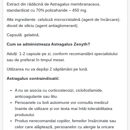
Extract din rădăcină de Astragalus membranaceus,
standardizat cu 70% polizaharide – 450 mg.
Alte ingrediente: celuloză microcristalină (agent de încărcare);
dioxid de siliciu (agent antiaglomerant).
Capsulă: gelatină.
Cum se administreaza Astragalus Zenyth?
Adulți: 1-2 capsule pe zi, conform recomandării specialistului
sau de preferat în timpul mesei.
Utilizarea nu va depăși 2 săptămâni pe lună.
Astragalus contraindicatii:
A nu se asocia cu corticosteroizi, ciclofosfamide,
anticoagulante sau litiu.
Persoanele cu boli autoimune vor consulta medicul
înainte de utilizare și vor testa mai întâi tolerabilitatea
produsului.
Produs nerecomandat copiilor, femeilor însărcinate sau
celor care alăptează, persoanelor cu alergie la oricare