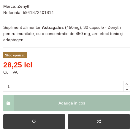
Marca:
Zenyth
Referinta:
5941872401814
Supliment alimentar
Astragalus
(450mg), 30 capsule - Zenyth
pentru imunitate, cu o concentratie de 450 mg, are efect tonic și
adaptogen.
Stoc epuizat
28,25 lei
Cu TVA
Adauga in cos