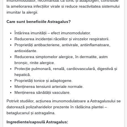
imunomodulator, recomandat ca tonic și adaptogen, contribuie
la ameliorarea infecțiilor virale si reduce reactivitatea sistemului
imunitar la alergii.
Care sunt beneficiile Astragalus?
Întărirea imunității – efect imunomodulator.
Reducerea incidenței răcelilor și virozelor respiratorii.
Proprietăți antibacteriene, antivirale, antiinflamatoare,
antioxidante.
Reducerea simptomelor alergice, în dermatite, astm
bronșic, rinite alergice.
Protecție pulmonară, renală, cardiovasculară, digestivă și
hepatică.
Proprietăți tonice și adaptogene.
Menținerea tensiunii arteriale normale.
Menținerea sănătății vasculare.
Potrivit studiilor, acțiunea imunomodulatoare a Astragalusului se
datorează polizaharidelor prezente în rădăcina plantei –
betaglucanul și astragalina.
Ingrediente/capsulă Astragalus: