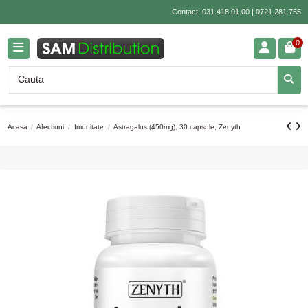
Contact:
031.418.01.00
|
0721.281.755
0
Acasa
Afectiuni
Imunitate
Astragalus (450mg), 30 capsule, Zenyth