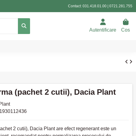
Contact:
031.418.01.00
|
0721.281.755
Autentificare
Cos
a (pachet 2 cutii), Dacia Plant
Plant
1930112436
het 2 cutii), Dacia Plant are efect regenerant este un
cient, recomandat pentru normalizarea procesului de