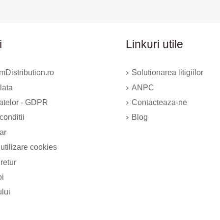
i
Linkuri utile
Distribution.ro
Solutionarea litigiilor
lata
ANPC
datelor - GDPR
Contacteaza-ne
conditii
Blog
ar
 utilizare cookies
 retur
oi
ului