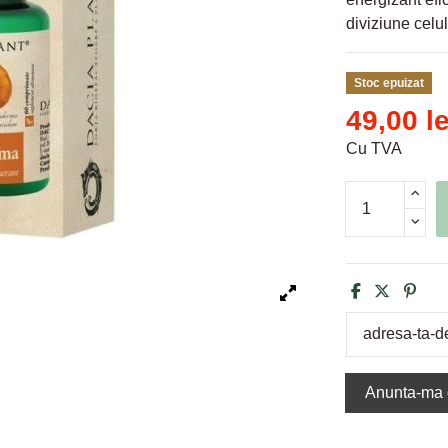
diviziune celul
Stoc epuizat
49,00 le
Cu TVA