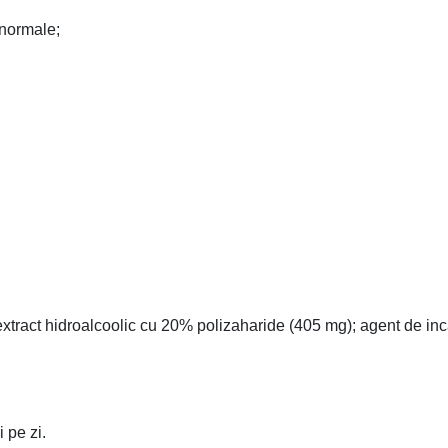
e normale;
act hidroalcoolic cu 20% polizaharide (405 mg); agent de incar
i pe zi.