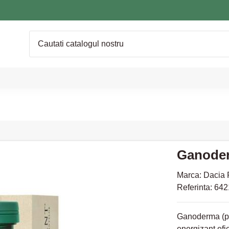
Ganoderm
Marca:
Dacia 
Referinta:
642
Ganoderma (pac
energizant efi