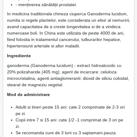
- menținerea sănătății prostatei.
In medicina traditionala chineza ciuperca Ganoderma lucidum,
numita si regele plantelor, este considerata un elixir al nemuririi,
avand capacitatea de a creste longevitatea si de a vindeca
numeroase boli. In China este utilizata de peste 4000 de ani,
fiind folosita in tratamentul cancerului, tulburarilor hepatice,
hipertensiunii arteriale si altor maladii.
Ingrediente
ganoderma (Ganoderma lucidum) - extract hidroalcoolic cu
20% polizaharide (405 mg); agent de incarcare: celuloza
microcristalina; agenti antiaglomeranti: dioxid de siliciu coloidal,
stearat de magneziu vegetal.
Mod de administrare
Adulti si tineri peste 15 ani: cate 2 comprimate de 2-3 ori
pe zi.
Copii intre 7 si 15 ani: cate 1/2 -1 comprimat de 3 ori pe
zi.
Se recomanda cure de 3 luni cu 3 saptamani pauza.