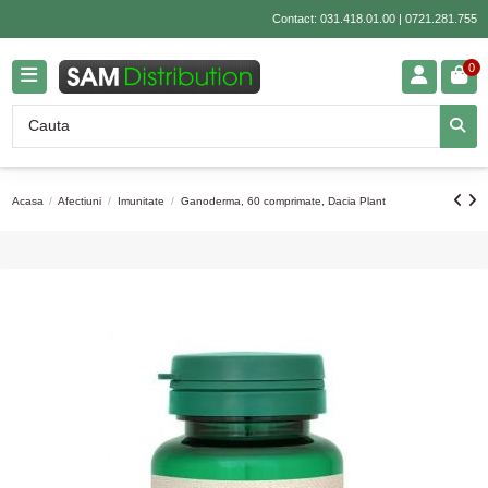
Contact:
031.418.01.00
|
0721.281.755
0
Acasa
Afectiuni
Imunitate
Ganoderma, 60 comprimate, Dacia Plant