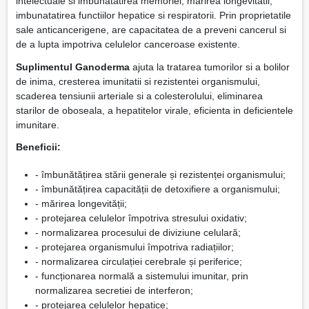
intelectuale si imbunatatirea memoriei, marirea longevitatii,
imbunatatirea functiilor hepatice si respiratorii. Prin proprietatile
sale anticancerigene, are capacitatea de a preveni cancerul si
de a lupta impotriva celulelor canceroase existente.
Suplimentul Ganoderma
ajuta la tratarea tumorilor si a bolilor
de inima, cresterea imunitatii si rezistentei organismului,
scaderea tensiunii arteriale si a colesterolului, eliminarea
starilor de oboseala, a hepatitelor virale, eficienta in deficientele
imunitare.
Beneficii:
- îmbunătățirea stării generale și rezistenței organismului;
- îmbunătățirea capacității de detoxifiere a organismului;
- mărirea longevității;
- protejarea celulelor împotriva stresului oxidativ;
- normalizarea procesului de diviziune celulară;
- protejarea organismului împotriva radiațiilor;
- normalizarea circulației cerebrale și periferice;
- funcționarea normală a sistemului imunitar, prin
normalizarea secretiei de interferon;
- protejarea celulelor hepatice;