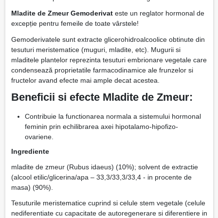
Mladite de Zmeur Gemoderivat
este un reglator hormonal de
excepție pentru femeile de toate vârstele!
Gemoderivatele sunt extracte glicerohidroalcoolice obtinute din
tesuturi meristematice (muguri, mladite, etc). Mugurii si
mladitele plantelor reprezinta tesuturi embrionare vegetale care
condensează proprietatile farmacodinamice ale frunzelor si
fructelor avand efecte mai ample decat acestea.
Beneficii si efecte Mladite de Zmeur:
Contribuie la functionarea normala a sistemului hormonal
feminin prin echilibrarea axei hipotalamo-hipofizo-
ovariene.
Ingrediente
mladite de zmeur (Rubus idaeus) (10%); solvent de extractie
(alcool etilic/glicerina/apa – 33,3/33,3/33,4 - in procente de
masa) (90%).
Tesuturile meristematice cuprind si celule stem vegetale (celule
nediferentiate cu capacitate de autoregenerare si diferentiere in