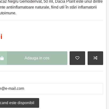
caz Negru Gemoderivat, 50 ml, Dacia Plant este unul dintre
nte antiinflamatoare naturale, fiind util în stări inflamatorii
autoimune.
i
Adauga in cos