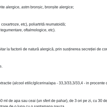
vite alergice, astm bronșic, bronșite alergice;
oxartroze, etc), poliartrită reumatoidă;
e, tegumentare, oftalmologice, etc).
ar la factorii de natură alergică, prin susținerea secreției de cor
e.
actie (alcool etilic/glicerina/apa - 33,3/33,3/33,4 - in procente
a 50 ml de apa sau ceai (un sfert de pahar), de 3 ori pe zi, cu 3
strare de o luna cu o saptamana pauza.