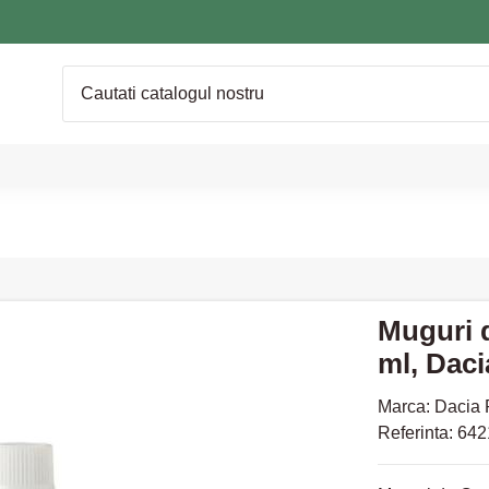
Muguri 
ml, Daci
Marca:
Dacia 
Referinta:
642