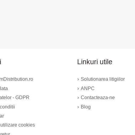
i
Linkuri utile
Distribution.ro
Solutionarea litigiilor
lata
ANPC
datelor - GDPR
Contacteaza-ne
conditii
Blog
ar
 utilizare cookies
 retur