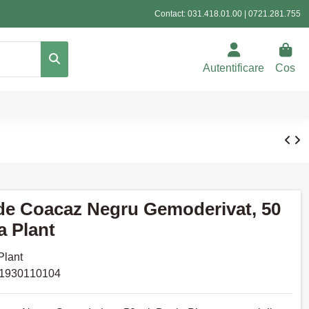
Contact:
031.418.01.00
|
0721.281.755
Autentificare
Cos
de Coacaz Negru Gemoderivat, 50
a Plant
Plant
1930110104