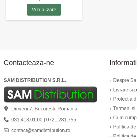
Vizualizare
Contacteaza-ne
Informati
SAM DISTRIBUTION S.R.L.
Despre Sam
Livrare si p
Protectia 
Termeni si 
Dimieni 7, Bucuresti, Romania
Cum cump
031.418.01.00
|
0721.281.755
Politica de
contact@samdistribution.ro
Politica de