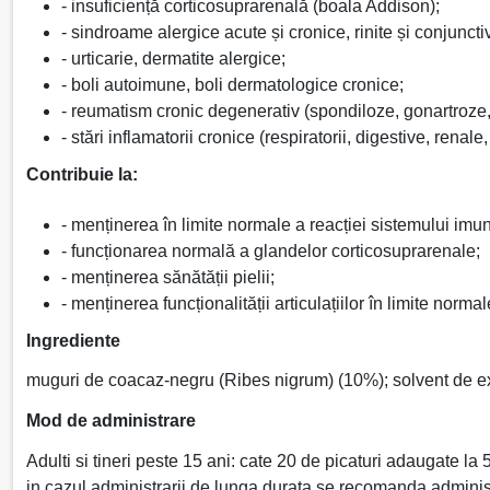
- insuficiență corticosuprarenală (boala Addison);
- sindroame alergice acute și cronice, rinite și conjuncti
- urticarie, dermatite alergice;
- boli autoimune, boli dermatologice cronice;
- reumatism cronic degenerativ (spondiloze, gonartroze, c
- stări inflamatorii cronice (respiratorii, digestive, renal
Contribuie la:
- menținerea în limite normale a reacției sistemului imunit
- funcționarea normală a glandelor corticosuprarenale;
- menținerea sănătății pielii;
- menținerea funcționalității articulațiilor în limite normal
Ingrediente
muguri de coacaz-negru (Ribes nigrum) (10%); solvent de extr
Mod de administrare
Adulti si tineri peste 15 ani: cate 20 de picaturi adaugate l
in cazul administrarii de lunga durata se recomanda admini