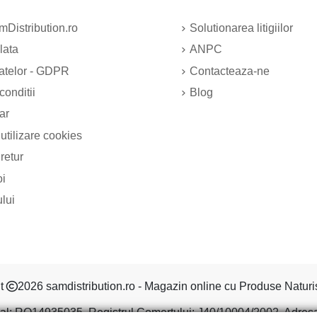
Distribution.ro
Solutionarea litigiilor
lata
ANPC
datelor - GDPR
Contacteaza-ne
conditii
Blog
ar
 utilizare cookies
 retur
oi
ului
ht
2026 samdistribution.ro - Magazin online cu Produse Naturi
al: RO14935035, Registrul Comertului: J40/10004/2002, Adresa: S