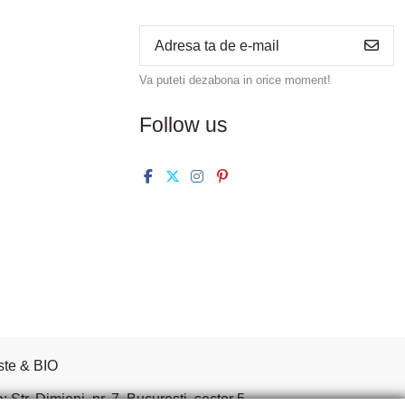
Va puteti dezabona in orice moment!
Follow us
ste & BIO
tr. Dimieni, nr. 7, Bucuresti, sector 5.