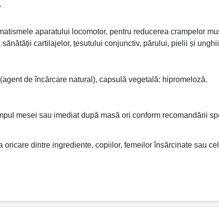
,
umatismele aparatului locomotor, pentru reducerea crampelor musc
ătății cartilajelor, țesutului conjunctiv, părului, pielii și unghii
agent de încărcare natural), capsulă vegetală: hipromeloză.
n timpul mesei sau imediat după masă ori conform recomandării sp
ricare dintre ingrediente, copiilor, femeilor însărcinate sau ce