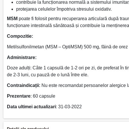
contribuie la funcționarea normală a sistemului imunitar
protejarea celulelor împotriva stresului oxidativ.
MSM
poate fi folosit pentru recuperarea articulară după tra
funcționare intestinală sănătoasă și contribuie la menținerea săn
Compozitie:
Metilsulfonilmetan (MSM – OptiMSM) 500 mg, făină de orez (
Administrare:
Doze adulți: Câte 1 capsulă de 1-2 ori pe zi, de preferat î
de 2-3 luni, cu pauză de o lună între ele.
Contraindicații:
Nu este recomandat persoanelor alergice la o
Prezentare
: 60 capsule
Data ultimei actualizari
: 31-03-2022
Detalii ale produsului