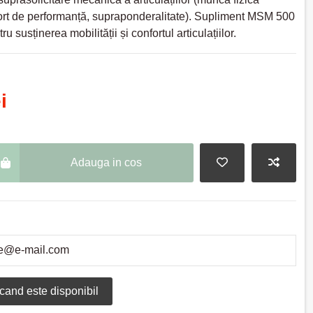
port de performanță, supraponderalitate). Supliment MSM 500
u susținerea mobilității și confortul articulațiilor.
i
Adauga in cos