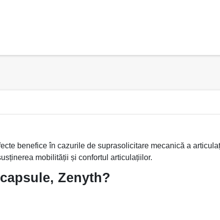
fecte benefice în cazurile de suprasolicitare mecanică a articulaț
ținerea mobilității și confortul articulațiilor.
 capsule, Zenyth?