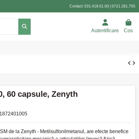
Contact:
031.418.01.00
|
0721.281.755
Autentificare
Cos
, 60 capsule, Zenyth
1872401005
M de la Zenyth - Metilsulfonilmetanul, are efecte benefice
suprasolicitare mecanică a articulațiilor (muncă fizică