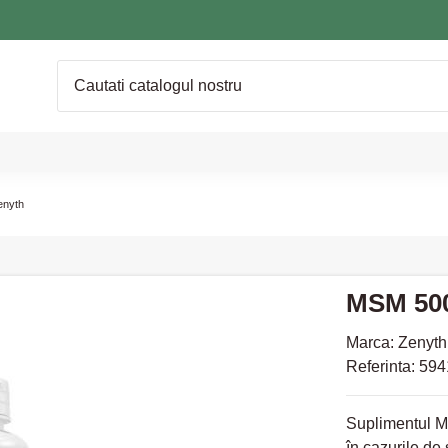
enyth
MSM 500
Marca:
Zenyth
Referinta:
594
Suplimentul MS
în cazurile de 