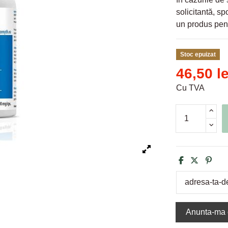
solicitantă, s
un produs pentr
Stoc epuizat
46,50 le
Cu TVA