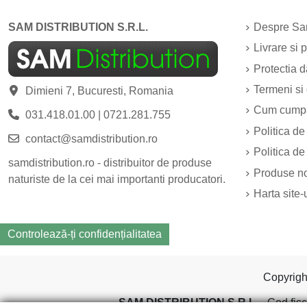
SAM DISTRIBUTION S.R.L.
Despre Sam
Livrare si p
Protectia 
Termeni si 
Dimieni 7, Bucuresti, Romania
Cum cump
031.418.01.00
|
0721.281.755
Politica de
contact@samdistribution.ro
Politica de
samdistribution.ro - distribuitor de produse
Produse n
naturiste de la cei mai importanti producatori.
Harta site-
Controlează-ți confidențialitatea
Copyrig
SAM DISTRIBUTION S.R.L.
- Cod fisc