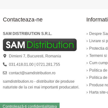
Contacteaza-ne
Informati
SAM DISTRIBUTION S.R.L.
Despre Sam
Livrare si p
Protectia 
Termeni si 
Dimieni 7, Bucuresti, Romania
Cum cump
031.418.01.00
|
0721.281.755
Politica de
contact@samdistribution.ro
Politica de
samdistribution.ro - distribuitor de produse
Produse n
naturiste de la cei mai importanti producatori.
Harta site-
Controlează-ți confidențialitatea