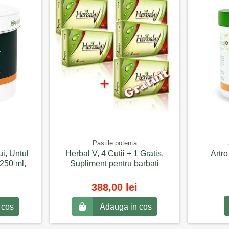
Pastile potenta
i, Untul
Herbal V, 4 Cutii + 1 Gratis,
Artro
 250 ml,
Supliment pentru barbati
388,00 lei
 cos
Adauga in cos