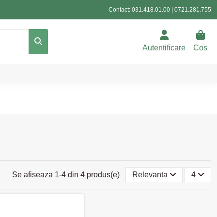
Contact:
031.418.01.00
|
0721.281.755
Autentificare
Cos
Se afiseaza 1-4 din 4 produs(e)
Relevanta
4