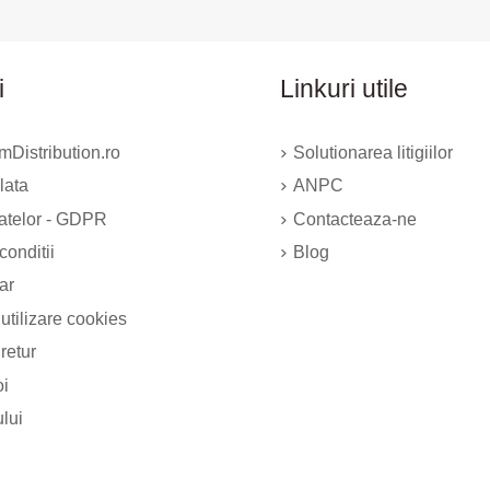
i
Linkuri utile
Distribution.ro
Solutionarea litigiilor
lata
ANPC
datelor - GDPR
Contacteaza-ne
conditii
Blog
ar
 utilizare cookies
 retur
oi
ului