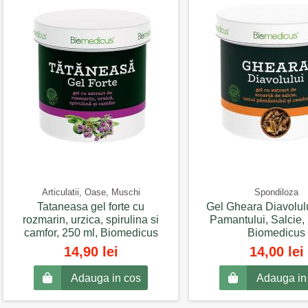
Articulatii, Oase, Muschi
Spondiloza
Tataneasa gel forte cu
Gel Gheara Diavolulu
rozmarin, urzica, spirulina si
Pamantului, Salcie,
camfor, 250 ml, Biomedicus
Biomedicus
14,90 lei
14,00 lei
Adauga in cos
Adauga in