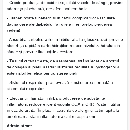
- Crește producția de oxid nitric, dilată vasele de sânge, previne
aderența plachetară, are efect antitrombotic.
- Diabet: poate fi benefic și în cazul complicațiilor vasculare
dăunătoare ale diabetului (atrofie a membrelor, pierderea
vederii).
- Absorbția carbohidraților: inhibitor al alfa-glucozidazei, previne
absorbția rapidă a carbohidraților, reduce nivelul zahărului din
sânge și previne fluctuațiile acestora.
- Țesutul cutanat: este, de asemenea, strâns legat de aportul
de colagen al pielii, așadar utilizarea regulată a Pycnogenol®
este vizibil benefică pentru starea pielii.
- Sistemul respirator: promovează funcționarea normală a
sistemului respirator.
- Efect antiinflamator, inhibă producerea de substanțe
inflamatorii, reduce eficient valorile COX și CRP. Poate fi util și
în caz de artrită. În plus, în cazurile de alergii și astm, ajută la
ameliorarea stării inflamatorii a căilor respiratorii.
Administrare: