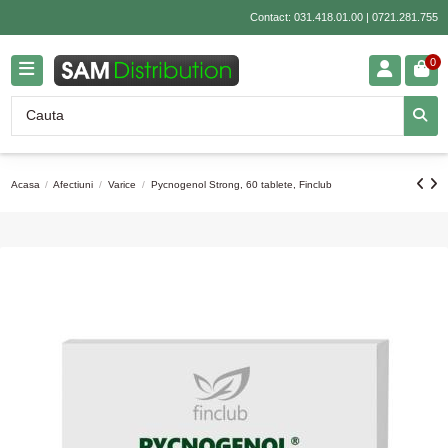
Contact:
031.418.01.00
|
0721.281.755
0
Acasa
Afectiuni
Varice
Pycnogenol Strong, 60 tablete, Finclub