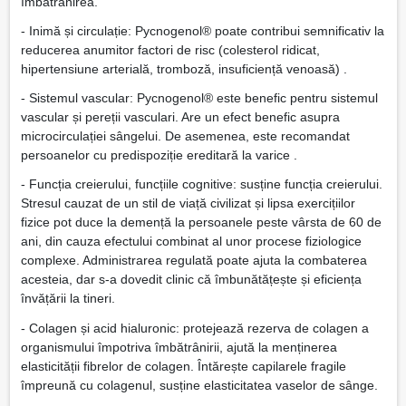
îmbătrânirea.
- Inimă și circulație: Pycnogenol® poate contribui semnificativ la
reducerea anumitor factori de risc (colesterol ridicat,
hipertensiune arterială, tromboză, insuficiență venoasă) .
- Sistemul vascular: Pycnogenol® este benefic pentru sistemul
vascular și pereții vasculari. Are un efect benefic asupra
microcirculației sângelui. De asemenea, este recomandat
persoanelor cu predispoziție ereditară la varice .
- Funcția creierului, funcțiile cognitive: susține funcția creierului.
Stresul cauzat de un stil de viață civilizat și lipsa exercițiilor
fizice pot duce la demență la persoanele peste vârsta de 60 de
ani, din cauza efectului combinat al unor procese fiziologice
complexe. Administrarea regulată poate ajuta la combaterea
acesteia, dar s-a dovedit clinic că îmbunătățește și eficiența
învățării la tineri.
- Colagen și acid hialuronic: protejează rezerva de colagen a
organismului împotriva îmbătrânirii, ajută la menținerea
elasticității fibrelor de colagen. Întărește capilarele fragile
împreună cu colagenul, susține elasticitatea vaselor de sânge.