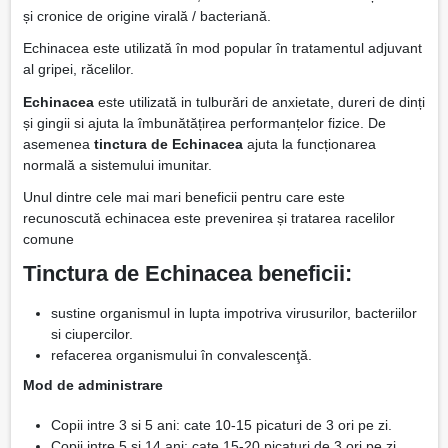
și cronice de origine virală / bacteriană.
Echinacea este utilizată în mod popular în tratamentul adjuvant
al gripei, răcelilor.
Echinacea
este utilizată in tulburări de anxietate, dureri de dinți
și gingii si ajuta la îmbunătățirea performanțelor fizice. De
asemenea
tinctura de Echinacea
ajuta la funcționarea
normală a sistemului imunitar.
Unul dintre cele mai mari beneficii pentru care este
recunoscută echinacea este prevenirea și tratarea racelilor
comune
Tinctura de Echinacea beneficii:
sustine organismul in lupta impotriva virusurilor, bacteriilor
si ciupercilor.
refacerea organismului în convalescenţă.
Mod de administrare
Copii intre 3 si 5 ani: cate 10-15 picaturi de 3 ori pe zi.
Copii intre 5 si 14 ani: cate 15-20 picaturi de 3 ori pe zi.