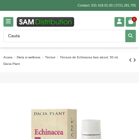
Contact:
031.418.01.00
|
0721.281.755
0
Acasa
Dieta si wellness
Tincturi
Tinctura de Echinacea fara alcool, 50 ml,
Dacia Plant