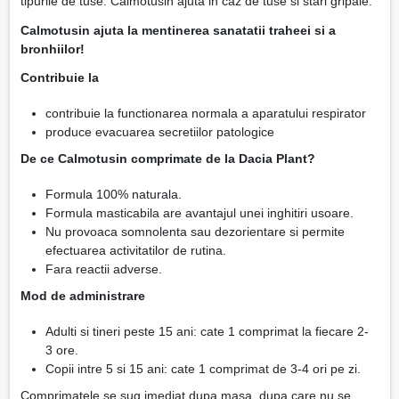
tipurile de tuse. Calmotusin ajuta in caz de tuse si stari gripale.
Calmotusin ajuta la mentinerea sanatatii traheei si a
bronhiilor!
Contribuie la
contribuie la functionarea normala a aparatului respirator
produce evacuarea secretiilor patologice
De ce Calmotusin comprimate de la Dacia Plant?
Formula 100% naturala.
Formula masticabila are avantajul unei inghitiri usoare.
Nu provoaca somnolenta sau dezorientare si permite
efectuarea activitatilor de rutina.
Fara reactii adverse.
Mod de administrare
Adulti si tineri peste 15 ani: cate 1 comprimat la fiecare 2-
3 ore.
Copii intre 5 si 15 ani: cate 1 comprimat de 3-4 ori pe zi.
Comprimatele se sug imediat dupa masa, dupa care nu se