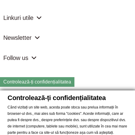
Linkuri utile
Newsletter
Follow us
Controlează-ți confidențialitatea
Controlează-ți confidențialitatea
Copyright
2026 samdistribution.ro - Magazin online cu Produse
Naturiste & BIO
Când vizitați un site web, acesta poate stoca sau prelua informații în
browser-ul dvs., mai ales sub forma "cookies". Aceste informații, care ar
SAM DISTRIBUTION S.R.L.
- Cod fiscal: RO14935035, Registrul
putea fi despre dvs., despre preferințele dvs. sau despre dispozitivul dvs.
Comertului: J40/10004/2002, Adresa: Str. Dimieni, nr. 7, Bucuresti,
de internet (computere, tablete sau mobile), sunt utilizate în cea mai mare
sector 5.
parte pentru a face ca site-ul să funcționeze așa cum vă așteptați.