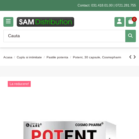
Contact:
031.418.01.00
|
0721.281.755
0
Acasa
Cuplu si intimitate
Pastile potenta
Potent, 30 capsule, Cosmopharm
La reducere!