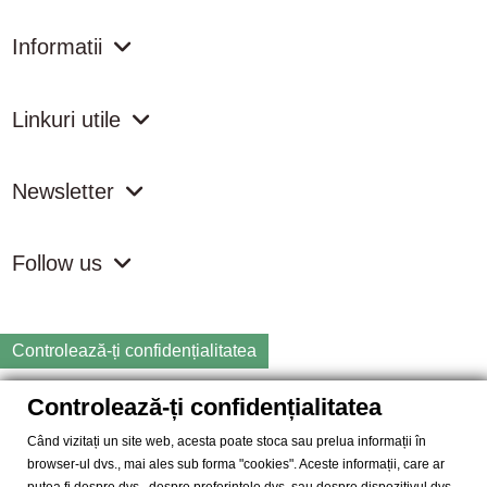
Informatii
Linkuri utile
Newsletter
Follow us
Controlează-ți confidențialitatea
Controlează-ți confidențialitatea
Copyright
2026 samdistribution.ro - Magazin online cu Produse
Naturiste & BIO
Când vizitați un site web, acesta poate stoca sau prelua informații în
browser-ul dvs., mai ales sub forma "cookies". Aceste informații, care ar
SAM DISTRIBUTION S.R.L.
- Cod fiscal: RO14935035, Registrul