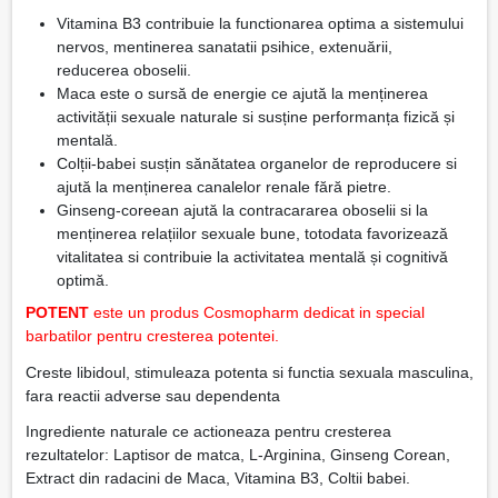
Vitamina B3 contribuie la functionarea optima a sistemului
nervos, mentinerea sanatatii psihice, extenuării,
reducerea oboselii.
Maca este o sursă de energie ce ajută la menținerea
activității sexuale naturale si susține performanța fizică și
mentală.
Colții-babei susțin sănătatea organelor de reproducere si
ajută la menținerea canalelor renale fără pietre.
Ginseng-coreean ajută la contracararea oboselii si la
menținerea relațiilor sexuale bune, totodata favorizează
vitalitatea si contribuie la activitatea mentală și cognitivă
optimă.
POTENT
este un produs Cosmopharm dedicat in special
barbatilor pentru cresterea potentei.
Creste libidoul, stimuleaza potenta si functia sexuala masculina,
fara reactii adverse sau dependenta
Ingrediente naturale ce actioneaza pentru cresterea
rezultatelor: Laptisor de matca, L-Arginina, Ginseng Corean,
Extract din radacini de Maca, Vitamina B3, Coltii babei.