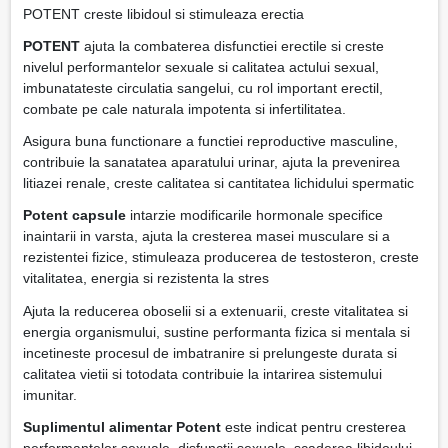
POTENT creste libidoul si stimuleaza erectia
POTENT
ajuta la combaterea disfunctiei erectile si creste
nivelul performantelor sexuale si calitatea actului sexual,
imbunatateste circulatia sangelui, cu rol important erectil,
combate pe cale naturala impotenta si infertilitatea.
Asigura buna functionare a functiei reproductive masculine,
contribuie la sanatatea aparatului urinar, ajuta la prevenirea
litiazei renale, creste calitatea si cantitatea lichidului spermatic
Potent capsule
intarzie modificarile hormonale specifice
inaintarii in varsta, ajuta la cresterea masei musculare si a
rezistentei fizice, stimuleaza producerea de testosteron, creste
vitalitatea, energia si rezistenta la stres
Ajuta la reducerea oboselii si a extenuarii, creste vitalitatea si
energia organismului, sustine performanta fizica si mentala si
incetineste procesul de imbatranire si prelungeste durata si
calitatea vietii si totodata contribuie la intarirea sistemului
imunitar.
Suplimentul alimentar Potent
este indicat pentru cresterea
performantelor sexuale, disfunctii sexuale, scaderea libidoului,